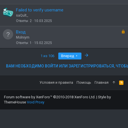
р
ы
Failed to verify username
т
saQult_
о
Ответы
2
10.03.2025
З
Вход
а
Molniym
к
Ответы
1
15.02.2025
р
ы
Последняя
1 из 106
Вперед
т
о
ВАМ НЕОБХОДИМО ВОЙТИ ИЛИ ЗАРЕГИСТРИРОВАТЬСЯ, ЧТОБ
Условия и правила
Помощь
Главная
Forum software by XenForo™
©2010-2018 XenForo Ltd.
|
Style by
ThemeHouse
Void Proxy