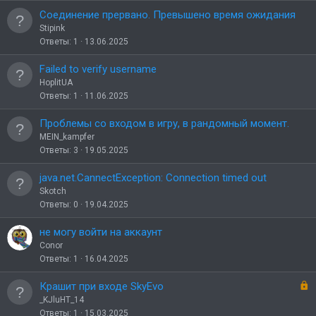
Соединение прервано. Превышено время ожидания
Stipink
Ответы
1
13.06.2025
Failed to verify username
HoplitUA
Ответы
1
11.06.2025
Проблемы со входом в игру, в рандомный момент.
MEIN_kampfer
Ответы
3
19.05.2025
java.net.CannectException: Connection timed out
Skotch
Ответы
0
19.04.2025
не могу войти на аккаунт
Conor
Ответы
1
16.04.2025
З
Крашит при входе SkyEvo
а
_KJluHT_14
к
Ответы
1
15.03.2025