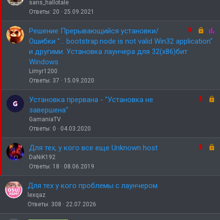
л
о
а
sans_hallotale
е
к
Ответы
20
25.09.2021
н
р
о
е
З
З
О
Решение Прерывающийся установки/
п
а
а
п
Ошибки "... bootstrap.node is not valid Win32 application"
л
к
к
р
и другими. Установка лаунчера для 32(х86)бит
е
р
р
о
Windows
н
е
ы
с
Limyr1200
о
п
т
Ответы
37
15.09.2020
л
о
е
З
З
Установка прервана - "Установка не
н
а
а
завершена"
о
к
к
GamaniaTV
р
р
Ответы
0
04.03.2020
е
ы
п
т
З
З
Для тех, у кого все еще Unknown host
л
о
а
а
DaNiK192
е
к
к
Ответы
18
08.06.2019
н
р
р
о
е
ы
Для тех у кого проблемы с лаунчером
п
т
lexqaz
л
о
Ответы
308
22.07.2026
е