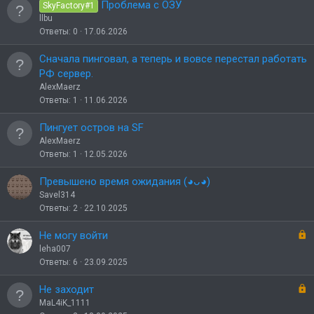
н
Проблема с ОЗУ
SkyFactory#1
о
llbu
Ответы
0
17.06.2026
Сначала пинговал, а теперь и вовсе перестал работать
РФ сервер.
AlexMaerz
Ответы
1
11.06.2026
Пингует остров на SF
AlexMaerz
Ответы
1
12.05.2026
Превышено время ожидания (◕ᴗ◕)
Savel314
Ответы
2
22.10.2025
З
Не могу войти
а
leha007
к
Ответы
6
23.09.2025
р
ы
З
Не заходит
т
а
MaL4iK_1111