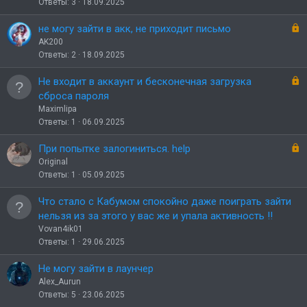
о
к
Ответы
3
18.09.2025
р
ы
З
не могу зайти в акк, не приходит письмо
т
а
AK200
о
к
Ответы
2
18.09.2025
р
ы
З
Не входит в аккаунт и бесконечная загрузка
т
а
сброса пароля
о
к
Maximlipa
р
Ответы
1
06.09.2025
ы
т
З
При попытке залогиниться. help
о
а
Original
к
Ответы
1
05.09.2025
р
ы
Что стало с Кабумом спокойно даже поиграть зайти
т
нельзя из за этого у вас же и упала активность !!
о
Vovan4ik01
Ответы
1
29.06.2025
Не могу зайти в лаунчер
Alex_Aurun
Ответы
5
23.06.2025