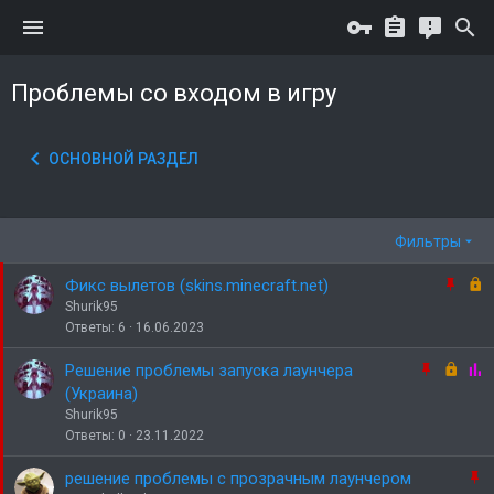
Проблемы со входом в игру
ОСНОВНОЙ РАЗДЕЛ
Фильтры
З
З
Фикс вылетов (skins.minecraft.net)
а
а
Shurik95
к
к
Ответы
6
16.06.2023
р
р
е
ы
З
З
О
Решение проблемы запуска лаунчера
п
т
а
а
п
(Украина)
л
о
к
к
р
Shurik95
е
р
р
о
Ответы
0
23.11.2022
н
е
ы
с
о
п
т
З
решение проблемы с прозрачным лаунчером