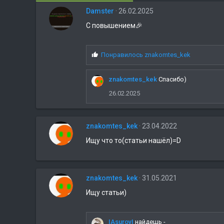
Damster
26.02.2025
С повышением🎉
С
Понравилось
znakomtes_kek
и
м
znakomtes_kek
Спасибо)
п
а
26.02.2025
т
и
и
znakomtes_kek
23.04.2022
:
Ищу что то(статьи нашёл)=D
znakomtes_kek
31.05.2021
Ищу статьи)
IAsurovI
найдешь -