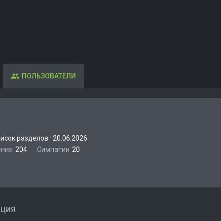
ПОЛЬЗОВАТЕЛИ
писок разделов
·
20.06.2026
ения
204
Симпатии
20
АЦИЯ