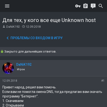
Для тех, у кого все еще Unknown host
А
Д
DaNiK192
12.09.2018
в
а
т
т
ПРОБЛЕМЫ СО ВХОДОМ В ИГРУ
о
а
р
н
т
а
Закрыто для дальнейших ответов.
е
ч
м
а
ы
л
DaNiK192
а
Игрок
12.09.2018
#1
Привет народ, решил вам помочь.
Если вам не помогла смена DNS, тогда предлагаю вам скачать
программу "Бетернет".
1. Скачиваем
2. Открываем