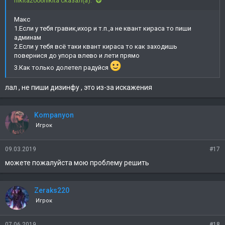
nikita2006nikita сказал(а):
Макс
1.Если у тебя гравик,ихор и т.п.,а не квант кираса то пиши
админам
2.Если у тебя всё таки квант кираса то как заходишь
повернися до упора влево и лети прямо
3.Как только долетел радуйся
лал , не пиши дизинфу , это из-за искажения
Kompanyon
Игрок
09.03.2019
#17
можете пожалуйста мою проблему решить
Zeraks220
Игрок
07.06.2019
#18