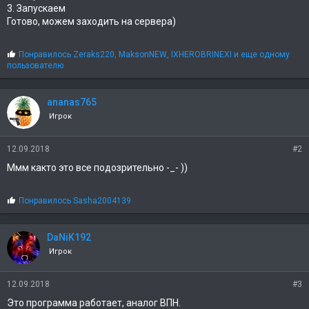
3. Запускаем
Готово, можем заходить на сервера)
С
Понравилось
Zeraks220
,
MaksonNEW
,
IXHEROBRINEXI и еще одному
и
пользователю
м
п
а
ananas765
т
Игрок
и
и
:
12.09.2018
#2
Ммм както это все подозрительно -_- ))
С
Понравилось
Sasha2004139
и
м
п
DaNiK192
а
Игрок
т
и
и
12.09.2018
#3
:
Это программа работает, аналог ВПН.