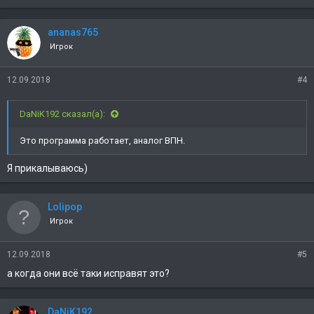
ananas765
Игрок
12.09.2018
#4
DaNiK192 сказал(а):
Это программа работает, аналог ВПН.
Я прикалываюсь)
Lolipop
Игрок
12.09.2018
#5
а когда они всё таки исправят это?
DaNiK192