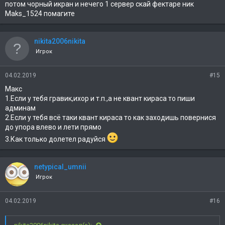
потом чорный икран и нечего 1 сервер скай фектаре ник
Maks_1524 помагите
nikita2006nikita
Игрок
04.02.2019
#15
Макс
1.Если у тебя гравик,ихор и т.п.,а не квант кираса то пиши
админам
2.Если у тебя всё таки квант кираса то как заходишь повернися
до упора влево и лети прямо
3.Как только долетел радуйся
netypical_umnii
Игрок
04.02.2019
#16