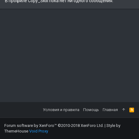
В профиле Copy_Skill пока нет ни одного сообщения.
Условия и правила
Помощь
Главная
Forum software by XenForo™
©2010-2018 XenForo Ltd.
|
Style by
ThemeHouse
Void Proxy