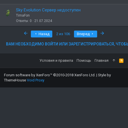
р
ы
Sky Evolution Сервер недоступен
т
TimaFon
о
Ответы
0
21.07.2024
Первый
Последняя
Назад
2 из 106
Вперед
ВАМ НЕОБХОДИМО ВОЙТИ ИЛИ ЗАРЕГИСТРИРОВАТЬСЯ, ЧТОБ
Условия и правила
Помощь
Главная
Forum software by XenForo™
©2010-2018 XenForo Ltd.
|
Style by
ThemeHouse
Void Proxy