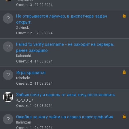
о
к
Ответы
3
07.09.2024
р
ы
З
Не открывается лаунчер, в диспетчере задач
т
а
открыт.
о
к
Zakinsk
р
Ответы
2
07.09.2024
ы
т
Failed to verify username - не заходит на сервера,
о
ранее заходило
Kabanchi
Ответы
4
14.08.2024
З
Игра крашится
а
roboholo
к
Ответы
2
11.08.2024
р
ы
Забыл почту и пароль от акка хочу восстановить
т
A_Z_T_E_C
о
Ответы
1
03.08.2024
З
Ошибка не могу зайти на сервер клаустрофобия
а
IIarmizan
к
Ответы
1
24.07.2024