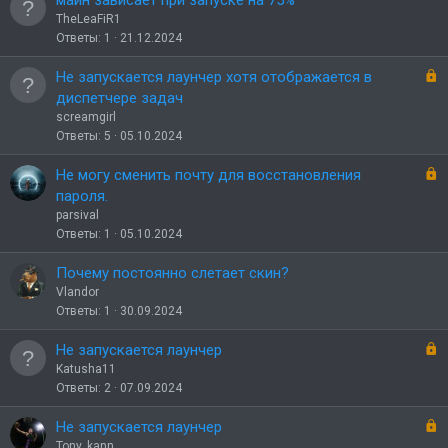
майн зависает при запуске на 75%
TheLeaFiR1
Ответы
1
21.12.2024
З
Не запускается лаунчер хотя отображается в
а
диспетчере задач
к
screamgirl
р
Ответы
5
05.10.2024
ы
т
З
Не могу сменить почту для восстановления
о
а
пароля.
к
parsival
р
Ответы
1
05.10.2024
ы
т
Почему постоянно слетает скин?
о
Vlandor
Ответы
1
30.09.2024
З
Не запускается лаунчер
а
Katusha11
к
Ответы
2
07.09.2024
р
ы
З
Не запускается лаунчер
т
а
Tony_kann