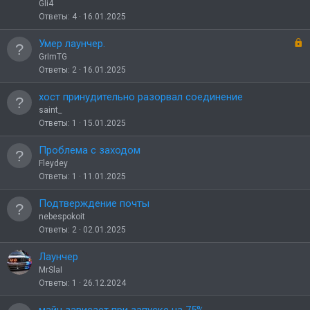
Gli4
Ответы
4
16.01.2025
З
Умер лаунчер.
а
GrImTG
к
Ответы
2
16.01.2025
р
ы
хост принудительно разорвал соединение
т
saint_
о
Ответы
1
15.01.2025
Проблема с заходом
Fleydey
Ответы
1
11.01.2025
Подтверждение почты
nebespokoit
Ответы
2
02.01.2025
Лаунчер
MrSlaI
Ответы
1
26.12.2024