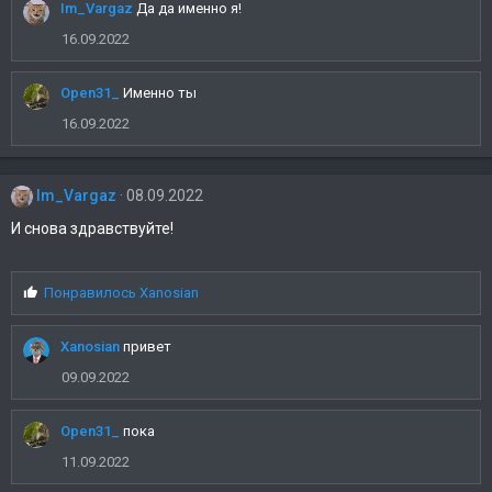
Im_Vargaz
Да да именно я!
п
а
16.09.2022
т
и
и
Open31_
Именно ты
:
16.09.2022
Im_Vargaz
08.09.2022
И снова здравствуйте!
С
Понравилось
Xanosian
и
м
Xanosian
привет
п
а
09.09.2022
т
и
и
Open31_
пока
:
11.09.2022