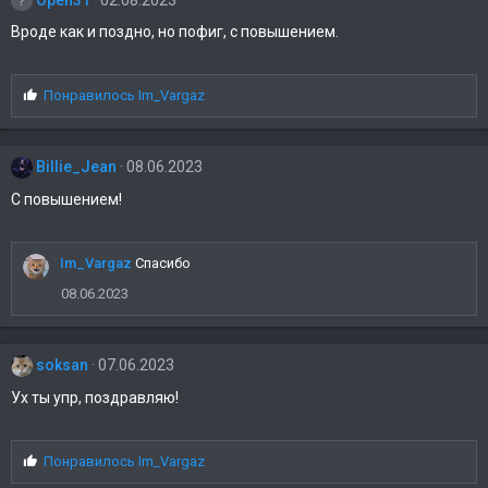
Вроде как и поздно, но пофиг, с повышением.
С
Понравилось
Im_Vargaz
и
м
п
Billie_Jean
08.06.2023
а
т
С повышением!
и
и
:
Im_Vargaz
Спасибо
08.06.2023
soksan
07.06.2023
Ух ты упр, поздравляю!
С
Понравилось
Im_Vargaz
и