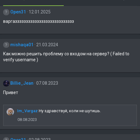
Open31
12.01.2025
варгаззззззззззззззззззззззззззз
mishaqa01
21.03.2024
Как можно решить проблему со входом на сервер? ( Failed to
verify username )
Billie_Jean
07.08.2023
Привет
Im_Vargaz
Ну здравствуй, коли не шутишь.
08.08.2023
Open31
02.08.2023