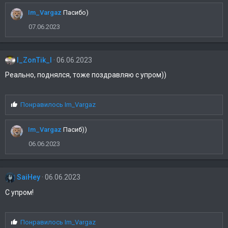
м
Im_Vargaz
Пасибо)
п
а
07.06.2023
т
и
и
l_ZonTik_l
06.06.2023
:
Реально, поднялся, тоже поздравляю с упром))
С
Понравилось
Im_Vargaz
и
м
Im_Vargaz
Пасиб))
п
а
06.06.2023
т
и
и
SaiHey
06.06.2023
:
С упром!
С
Понравилось
Im_Vargaz