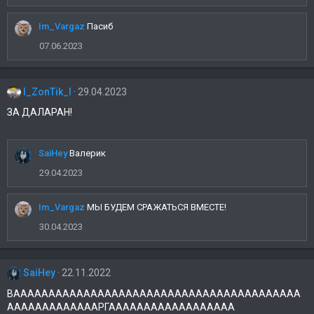
и
м
Im_Vargaz
Пасиб
п
а
07.06.2023
т
и
и
l_ZonTik_l
29.04.2023
:
ЗА ДАЛАРАН!
SaiHey
Валерик
29.04.2023
Im_Vargaz
МЫ БУДЕМ СРАЖАТЬСЯ ВМЕСТЕ!
30.04.2023
SaiHey
22.11.2022
ВААААААААААААААААААААААААААААААААААААААААА
АААААААААААААРГАААААААААААААААААА