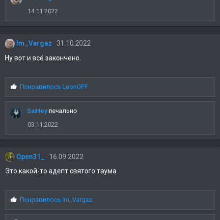
а
14.11.2022
т
и
и
Im_Vargaz
31.10.2022
:
Ну вот и всё закончено.
С
Понравилось
LeonOFF
и
м
SaiHey
печально
п
а
03.11.2022
т
и
и
Open31_
16.09.2022
:
Это какой-то адепт святого таума
С
Понравилось
Im_Vargaz
и
м