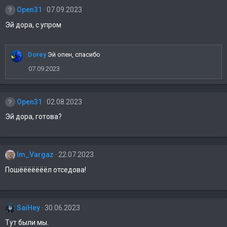
Open31
07.09.2023
Эй дора, с упром
Dorey
Эй опен, спасибо
07.09.2023
Open31
02.08.2023
Эй дора, готова?
Im_Vargaz
22.07.2023
Пошёёёёёёёл отседова!
SaiHey
30.06.2023
Тут были мы.