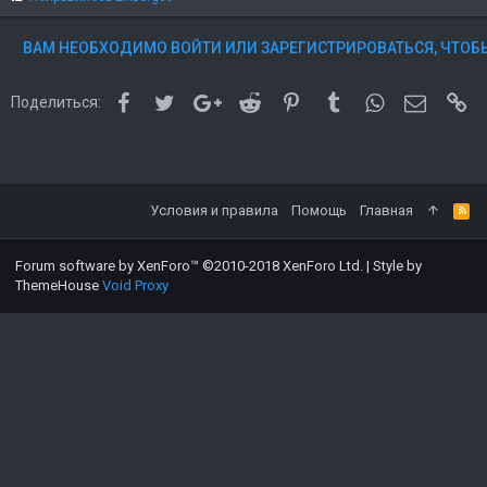
и
м
ВАМ НЕОБХОДИМО ВОЙТИ ИЛИ ЗАРЕГИСТРИРОВАТЬСЯ, ЧТОБЫ
п
а
т
Facebook
Twitter
Google+
Reddit
Pinterest
Tumblr
WhatsApp
Электро
Сс
и
Поделиться:
и
:
Условия и правила
Помощь
Главная
Forum software by XenForo™
©2010-2018 XenForo Ltd.
|
Style by
ThemeHouse
Void Proxy