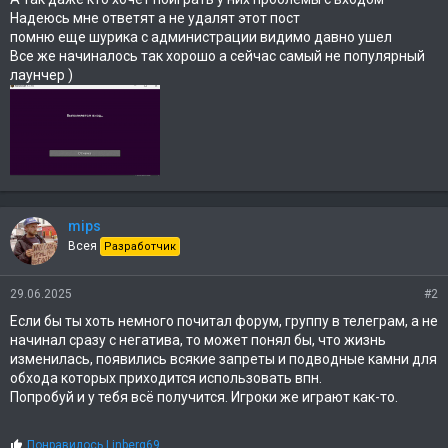
Надеюсь мне ответят а не удалят этот пост
помню еще шурика с администрации видимо давно ушел
Все же начиналось так хорошо а сейчас самый не популярный
лаунчер )
mips
Всея
Разработчик
29.06.2025
#2
Если бы ты хоть немного почитал форум, группу в телеграм, а не
начинал сразу с негатива, то может понял бы, что жизнь
изменилась, появились всякие запреты и подводные камни для
обхода которых приходится использовать впн.
Попробуй и у тебя всё получится. Игроки же играют как-то.
С
Понравилось
Linberg69