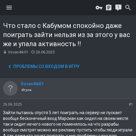
Что стало с Кабумом спокойно даже
поиграть зайти нельзя из за этого у вас
же и упала активность !!
А
Д
Vovan4ik01
26.06.2025
в
а
т
т
ПРОБЛЕМЫ СО ВХОДОМ В ИГРУ
о
а
р
н
т
а
Vovan4ik01
е
ч
м
а
Игрок
ы
л
а
26.06.2025
#1
Зайти пытаюсь спустя 5 лет поиграть на сервер не пускает
вообще бесконечный вход Марсиан как сидел на своем месте
так и сидит нечего нового не поменялось на что разрабы
вообще смотрят можно же рекламу пустить чтобы люди играли
А так даже кто хочет поиграть у них проблемы с входом