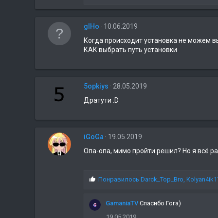
и
м
п
glHo
10.06.2019
а
т
Когда происходит установка не можем в
и
КАК выбрать путь установки
и
:
5opkiys
28.05.2019
Дратути :D
iGoGa
19.05.2019
Опа-опа, мимо пройти решил? Но я всё р
С
Понравилось
Darck_Top_Bro
,
Kolyan4ik1
и
м
GamaniaTV
Спасибо Гога)
п
а
19.05.2019