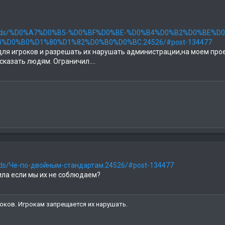
p?threads/%D0%A7%D0%B5-%D0%BF%D0%BE-%D0%B4%D0%B2%D0%BE
D0%B0%D1%80%D1%82%D0%B0%D0%BC.24526/#post-134477
я игроков и разрешать их нарушать администрации,на моем проект
сказать людям. Ограничил....
eads/Че-по-двойным-стандартам.24526/#post-134477
ла если мы их не соблюдаем?
оков. Игрокам запрещается их нарушать.