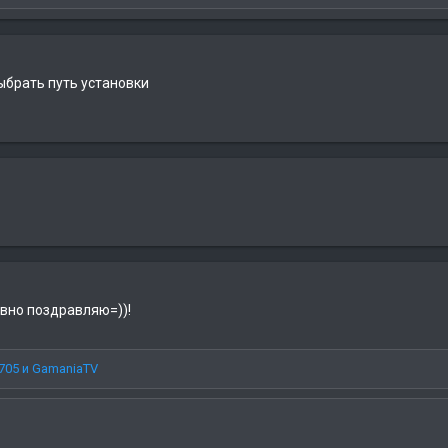
ыбрать путь установки
авно поздравляю=))!
705
и
GamaniaTV