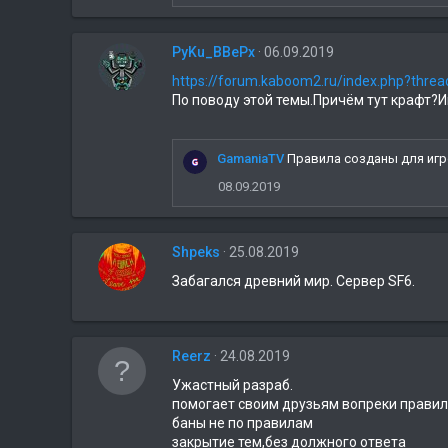
PyKu_BBePx
06.09.2019
https://forum.kaboom2.ru/index.php?thr
По поводу этой темы.Причём тут крафт?Игр
GamaniaTV
Правила созданы для игр
08.09.2019
Shpeks
25.08.2019
Забагался древний мир. Сервер SF6.
Reerz
24.08.2019
Ужастный разраб.
помогает своим друзьям вопреки прави
баны не по правилам
закрытие тем,без должного ответа