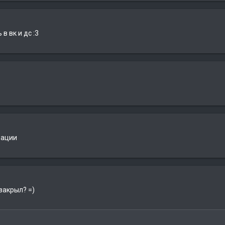
в вк и дс :3
рации
 закрыл? =)