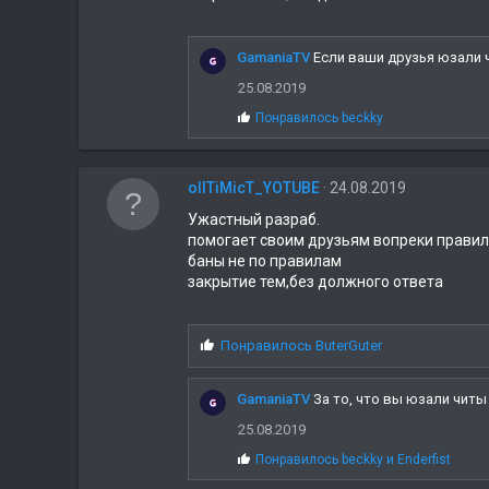
GamaniaTV
Если ваши друзья юзали ч
25.08.2019
С
Понравилось
beckky
и
м
п
oIITiMicT_YOTUBE
а
24.08.2019
т
Ужастный разраб.
и
помогает своим друзьям вопреки прави
и
:
баны не по правилам
закрытие тем,без должного ответа
С
Понравилось
ButerGuter
и
м
GamaniaTV
За то, что вы юзали читы 
п
а
25.08.2019
т
С
Понравилось
beckky
и
Enderfist
и
и
и