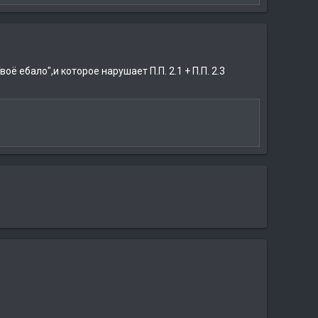
 ебало",и которое нарушает П.П. 2.1 + П.П. 2.3