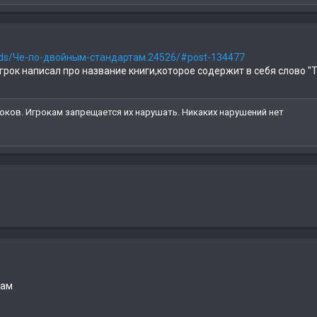
eads/Че-по-двойным-стандартам.24526/#post-134477
ок написал про название книги,которое содержит в себя слово "Твоё
оков. Игрокам запрещается их нарушать. Никаких нарушений нет
лам