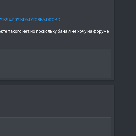
%D0%B9%D0%BD%D1%8B%D0%BC-
е такого нет,но поскольку бана я не хочу на форуме