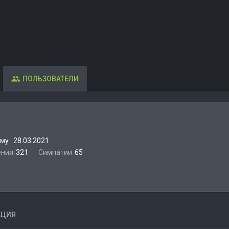
ПОЛЬЗОВАТЕЛИ
ему
·
28.03.2021
ения
321
Симпатии
65
АЦИЯ