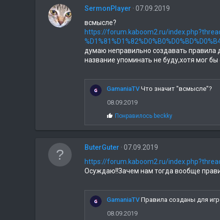
SermonPlayer
07.09.2019
всмысле?
https://forum.kaboom2.ru/index.ph
%D1%81%D1%82%D0%B0%D0%BD%D0%B4%
думаю неправильно создавать правила дл
название упоминать не буду,хотя мог бы 
GamaniaTV
Что значит "всмысле"?
08.09.2019
С
Понравилось
beckky
и
м
п
ButerGuter
а
07.09.2019
т
https://forum.kaboom2.ru/index.php?thr
и
Осуждаю!!Зачем нам тогда вообще прави
и
:
GamaniaTV
Правила созданы для игр
08.09.2019