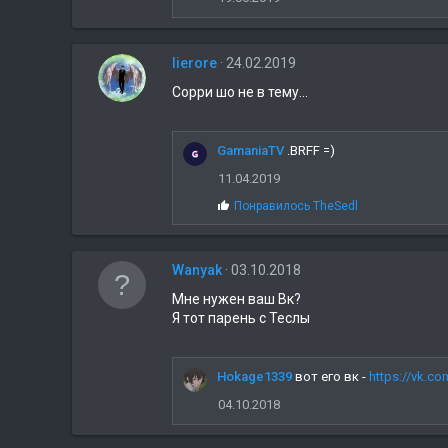
т
и
и
lierore
24.02.2019
:
Сорри шо не в тему...
GamaniaTV
.BRFF =)
11.04.2019
С
Понравилось
TheSedl
и
м
п
Wanyak
03.10.2018
а
т
Мне нужен ваш Вк?
и
Я тот парень с Теслы
и
:
Hokage1339
вот его вк -
https://vk.c
04.10.2018