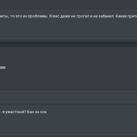
иты, то это их проблемы. Я вас даже не трогал и не забанил. Какие пре
лам
- я ужастный? Бан за оск