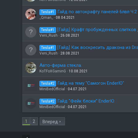
Гайд по автокрафту панелей 6лвл Ч.2
Tesla#1
_Qman_
08.04.2021
[Гайд] Крафт пробужденных слитков д
Tesla#1
Veni_Rush
26.08.2021
[Гайд] Как воскресить дракона из Dra
Tesla#1
Veni_Rush
28.08.2021
Авто-ферма стекла.
KoTFoXGaminG
10.08.2021
Гайд на тему "Самогон EnderIO"
Tesla#2
MiniBedOfficial
04.07.2021
Гайд "Фейк блоки" EnderIO
Tesla#2
MiniBedOfficial
04.07.2021
1
2
Вперед