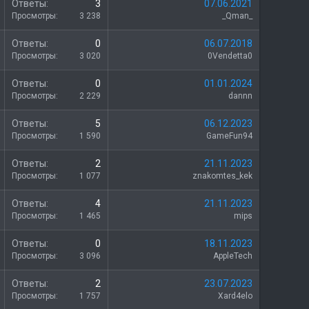
З
Ответы
3
07.06.2021
а
Просмотры
3 238
_Qman_
к
р
З
Ответы
0
06.07.2018
ы
а
Просмотры
3 020
0Vendetta0
т
к
о
р
З
Ответы
0
01.01.2024
ы
а
Просмотры
2 229
dannn
т
к
о
р
З
Ответы
5
06.12.2023
ы
а
Просмотры
1 590
GameFun94
т
к
о
р
Ответы
2
21.11.2023
ы
Просмотры
1 077
znakomtes_kek
т
о
З
Ответы
4
21.11.2023
а
Просмотры
1 465
mips
к
р
З
Ответы
0
18.11.2023
ы
а
Просмотры
3 096
AppleTech
т
к
о
р
Ответы
2
23.07.2023
ы
Просмотры
1 757
Xard4elo
т