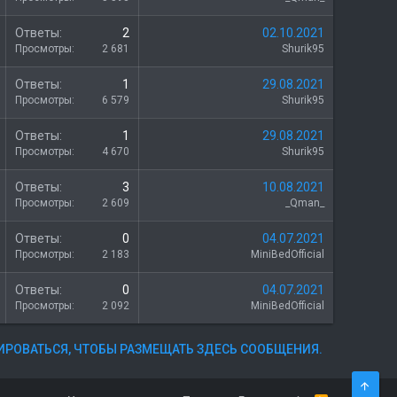
т
к
о
р
З
Ответы
2
02.10.2021
ы
а
Просмотры
2 681
Shurik95
т
к
о
р
З
Ответы
1
29.08.2021
ы
а
Просмотры
6 579
Shurik95
т
к
о
р
З
Ответы
1
29.08.2021
ы
а
Просмотры
4 670
Shurik95
т
к
о
р
З
Ответы
3
10.08.2021
ы
а
Просмотры
2 609
_Qman_
т
к
о
р
З
Ответы
0
04.07.2021
ы
а
Просмотры
2 183
MiniBedOfficial
т
к
о
р
З
Ответы
0
04.07.2021
ы
а
Просмотры
2 092
MiniBedOfficial
т
к
о
р
ИРОВАТЬСЯ, ЧТОБЫ РАЗМЕЩАТЬ ЗДЕСЬ СООБЩЕНИЯ.
ы
т
о