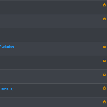
volution.
 панель)