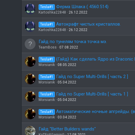
Ферма Шлака ( 4560:514)
Tesla#1
Kartoshka22848
26.12.2022
Автокрафт чистых кристаллов.
Tesla#1
Kartoshka22848
26.12.2022
Гайд по тунелям точка точка мэ.
TeamBoss
07.08.2022
{Гайд} Как сделать Ядро из Draconic E
Tesla#1
Morsianik
08.05.2022
Гайд по Super Multi-Drills [ часть 2 ]
Tesla#1
Morsianik
05.04.2022
Гайд по Super Multi-Drills [ часть 1 ]
Tesla#1
Morsianik
05.04.2022
Автоматические ночные апгрейды. (в
Tesla#1
Morsianik
03.04.2022
Гайд "Better Builders wands"
KoTFoXGaminG
12.08.2021