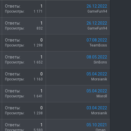
о
З
Ответы
1
26.12.2022
а
Просмотры
1 171
GameFun94
к
р
З
Ответы
1
26.12.2022
ы
а
Просмотры
832
GameFun94
т
к
о
р
Ответы
0
07.08.2022
ы
Просмотры
1 298
TeamBoss
т
о
З
Ответы
1
08.05.2022
а
Просмотры
1 652
SinBons
к
р
З
Ответы
0
05.04.2022
ы
а
Просмотры
1 163
Morsianik
т
к
о
р
З
Ответы
1
05.04.2022
ы
а
Просмотры
1 641
Mixroll
т
к
о
р
З
Ответы
0
03.04.2022
ы
а
Просмотры
1 238
Morsianik
т
к
о
р
З
Ответы
1
05.10.2021
ы
а
Просмотры
5 593
_Qman_