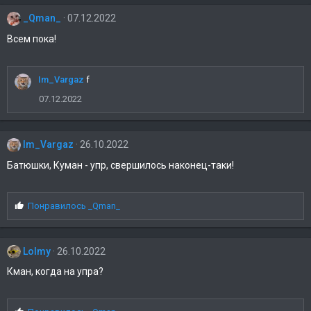
п
_Qman_
07.12.2022
а
т
Всем пока!
и
и
:
Im_Vargaz
f
07.12.2022
Im_Vargaz
26.10.2022
Батюшки, Куман - упр, свершилось наконец-таки!
С
Понравилось
_Qman_
и
м
п
Lolmy
26.10.2022
а
т
Кман, когда на упра?
и
и
: