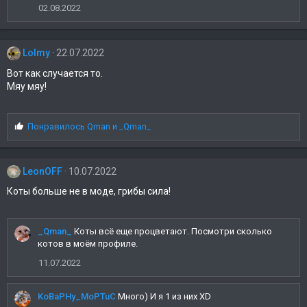
а
02.08.2022
т
и
и
Lolmy
22.07.2022
:
Вот как случается то.
Мяу мяу!
С
Понравилось
Qman
и
_Qman_
и
м
п
LeonOFF
10.07.2022
а
т
Коты больше не в моде, грибы сила!
и
и
:
_Qman_
Коты всё еще процветают. Посмотри сколько
котов в моём профиле.
11.07.2022
KoBaPHy_MoPTuC
Много) И я 1 из них XD