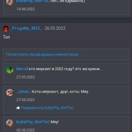
KoBaPHy_MoPTuC
п
НИТ, не одумаюсь)
а
14.06.2022
т
и
и
:
_Progetto_M35_
26.05.2022
Топ
Посмотреть предыдущие комментарии...
Mixroll
кто мяукает в 2022 году? это же кринж...
27.05.2022
_Qman_
Коты мяукают, друг, коты. Мяу.
27.05.2022
С
Понравилось
KoBaPHy_MoPTuC
и
м
KoBaPHy_MoPTuC
п
Мяу!
а
02.06.2022
т