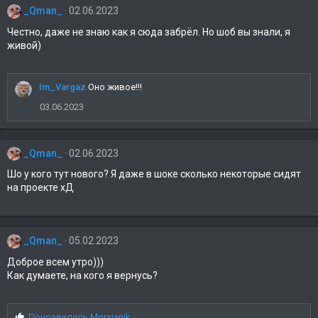
_Qman_
02.06.2023
Честно, даже не знаю как я сюда забрёл. Но шоб вы знали, я
живой)
Im_Vargaz
Оно живое!!!
03.06.2023
_Qman_
02.06.2023
Шо у кого тут нового? Я даже в шоке сколько некоторые сидят
на проекте хД
_Qman_
05.02.2023
Доброе всем утро)))
Как думаете, на кого я вернусь?
С
Понравилось
Morsianik