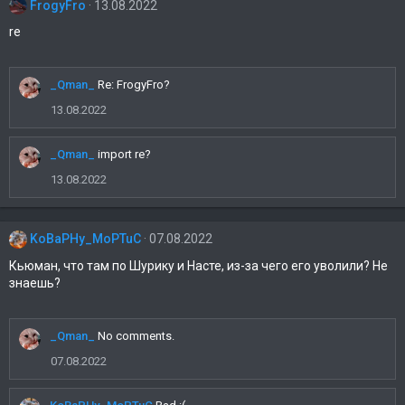
FrogyFro
13.08.2022
а
т
re
и
и
:
_Qman_
Re: FrogyFro?
13.08.2022
_Qman_
import re?
13.08.2022
KoBaPHy_MoPTuC
07.08.2022
Кьюман, что там по Шурику и Насте, из-за чего его уволили? Не
знаешь?
_Qman_
No comments.
07.08.2022