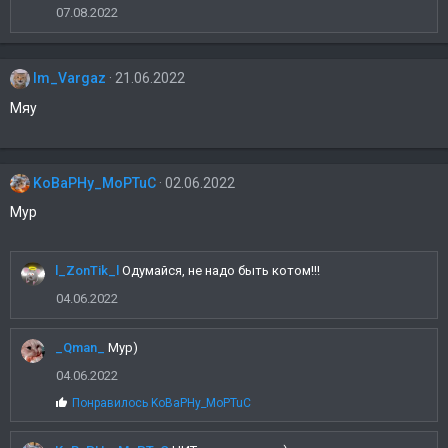
07.08.2022
Im_Vargaz
21.06.2022
Мяу
KoBaPHy_MoPTuC
02.06.2022
Мур
l_ZonTik_l
Одумайся, не надо быть котом!!!
04.06.2022
_Qman_
Мур)
04.06.2022
С
Понравилось
KoBaPHy_MoPTuC
и
м