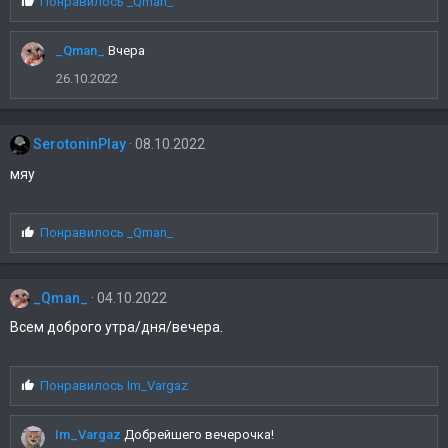
С
Понравилось
_Qman_
и
м
_Qman_
Вчера
п
а
26.10.2022
т
и
и
SerotoninPlay
08.10.2022
:
мяу
С
Понравилось
_Qman_
и
м
п
_Qman_
04.10.2022
а
т
Всем доброго утра/дня/вечера.
и
и
:
С
Понравилось
Im_Vargaz
и
м
Im_Vargaz
Добрейшего вечерочка!
п