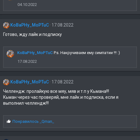
а
04.10.2022
т
и
и
KoBaPHy_MoPTuC
17.08.2022
:
Готово, жду лайк и подписку
KoBaPHy_MoPTuC
P.s. Накручиваем ему симпатии !!! :)
17.08.2022
KoBaPHy_MoPTuC
17.08.2022
Челлендж: пролайкую все мяу, мяв и т.п у Кьмана!!!
Кьман через час проверяй, мне лайк и подписка, если я
выполнил челлендж!!!
С
Понравилось
_Qman_
и
м
п