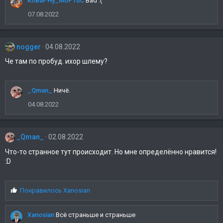
KoBaPHy_MoPTuC
Bad :(
07.08.2022
nogger
04.08.2022
Че там по пробуд. ихор шлему?
_Qman_
Ничё.
04.08.2022
_Qman_
02.08.2022
Что-то странное тут происходит. Но мне определённо нравится!
:D
С
Понравилось
Xanosian
и
м
Xanosian
Всё страньше и страньше
п