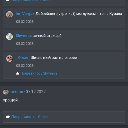
и
м
Im_Vargaz
Добрейшего утречка)) мы думаем, что на Кумана
п
а
05.02.2023
т
и
и
Shweeps
вечный стажер?
:
05.02.2023
_Qman_
Швепс выйграл в лотерее
05.02.2023
С
Понравилось
Shweeps
и
м
п
soksan
а
07.12.2022
т
прощай...
и
и
:
С
Понравилось
_Qman_
и
м