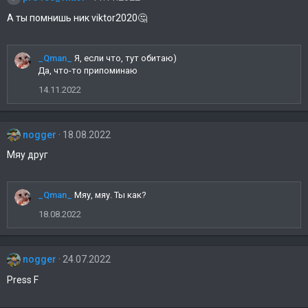
А ты помнишь ник viktor2020🤔
_Qman_
Я, если что, тут обитаю)
Да, что-то припоминаю
14.11.2022
nogger
18.08.2022
Мяу друг
_Qman_
Мяу, мяу. Ты как?
18.08.2022
nogger
24.07.2022
Press F