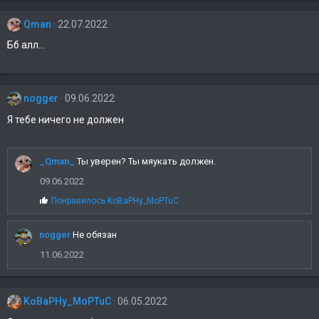
Qman
22.07.2022
Бб алл...
nogger
09.06.2022
Я тебе ничего не должен
_Qman_
Ты уверен? Ты мяукать должен.
09.06.2022
С
Понравилось
KoBaPHy_MoPTuC
и
м
nogger
п
Не обязан
а
11.06.2022
т
и
и
:
KoBaPHy_MoPTuC
06.05.2022