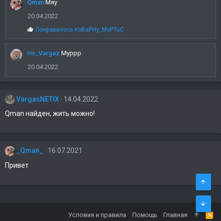
Qman
Мяу
20.04.2022
С
Понравилось
KoBaPHy_MoPTuC
и
м
Im_Vargaz
п
Муррр
а
20.04.2022
т
и
и
:
VargasNETIX
14.04.2022
Qman найден, жить можно!
_Qman_
16.07.2021
Привет
Условия и правила
Помощь
Главная