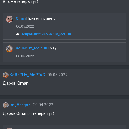
Я тоже теперь тут)
Qman
Привет, привет.
06.05.2022
С
Понравилось
KoBaPHy_MoPTuC
и
м
KoBaPHy_MoPTuC
п
Мяу
а
06.05.2022
т
и
и
:
KoBaPHy_MoPTuC
06.05.2022
Даров, Qman.
Im_Vargaz
20.04.2022
Даров Qman, я теперь тут)