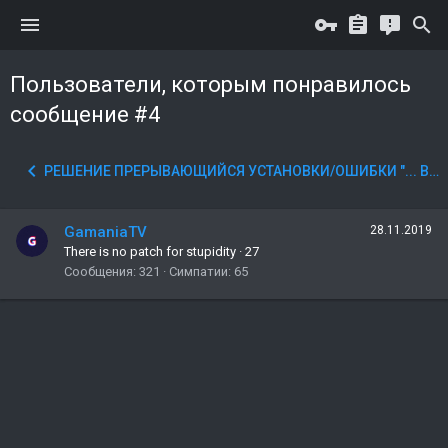
Пользователи, которым понравилось
сообщение #4
РЕШЕНИЕ ПРЕРЫВАЮЩИЙСЯ УСТАНОВКИ/ОШИБКИ "... BOOTSTRAP.NODE IS NOT VALID WIN32 APPLICATION" И ДРУГИМИ. УСТАНОВКА ЛАУНЧЕРА ДЛЯ 32(Х86)БИТ WINDOWS
GamaniaTV
28.11.2019
There is no patch for stupidity
·
27
Сообщения
321
Симпатии
65