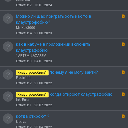
к
Ответы
2
18.01.2024
р
ы
З
Можно ли щас поиграть хоть как то в
т
а
клаустрофобию?
о
к
Mr_Kek3000
р
Ответы
4
21.08.2023
ы
т
З
как в кабуме в приложении включить
о
а
клаустрафобию
к
1ARTEM_LAZAREV
р
Ответы
3
04.01.2023
ы
т
З
почему я не могу зайти?
Клаустрофобия#1
о
а
Flopin111
к
Ответы
2
21.08.2022
р
ы
З
когда откроют клаустрафобию
Клаустрофобия#1
т
а
Ink_Error
о
к
Ответы
1
26.07.2022
р
ы
З
когда откроют ?
т
а
klodva
о
к
Ответы
2
25.04.2022