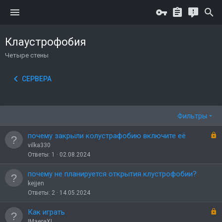
Клаустрофобия
Четыре стены
СЕРВЕРА
Фильтры
З
почему закрыли колустрафобию включите её
а
vilka330
к
Ответы
1
02.08.2024
р
ы
почему не планируется открытия клустрофобии?
т
kejjen
о
Ответы
2
14.05.2024
З
Как играть
а
IMaereXI