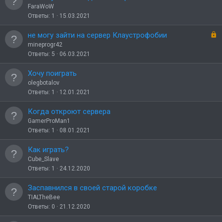
т
а
FaraWoW
о
к
Ответы
1
15.03.2021
р
ы
З
не могу зайти на сервер Клаустрофобии
т
а
mineprogr42
о
к
Ответы
5
06.03.2021
р
ы
Хочу поиграть
т
olegbotalov
о
Ответы
1
12.01.2021
Когда откроют сервера
GamerProMan1
Ответы
1
08.01.2021
Как играть?
Cube_Slave
Ответы
1
24.12.2020
Заспавнился в своей старой коробке
TIALTheBee
Ответы
0
21.12.2020