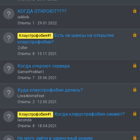
р
ы
З
КОГДА ОТКРОЮТ????
т
а
iviklirik
о
к
Ответы
1
29.01.2022
р
ы
З
Есть ли шансы на открытие
Клаустрофобия#1
т
а
клаустрофобии?
о
к
Zoller
р
Ответы
8
15.11.2021
ы
т
З
Когда откроют сервера
о
а
GamerProMan1
к
Ответы
7
25.06.2021
р
ы
З
Куда клаустрофобия делась?
т
а
LoveAnimeFeet
о
к
Ответы
2
12.05.2021
р
ы
З
Когда кларустрафобия оживёт?
Клаустрофобия#1
т
а
laconda
о
к
Ответы
8
18.04.2021
р
ы
З
Не могу зайти в одиночный режим