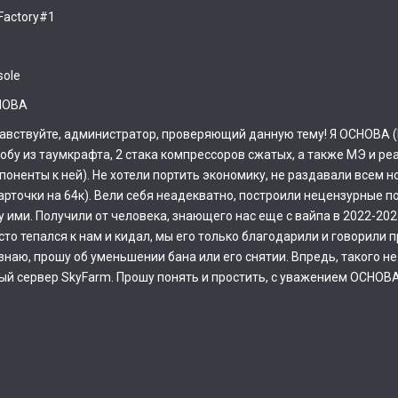
Factory#1
sole
HOBA
авствуйте, администратор, проверяющий данную тему! Я OCHOBA (Ни
робу из таумкрафта, 2 стака компрессоров сжатых, а также МЭ и реак
поненты к ней). Не хотели портить экономику, не раздавали всем но
карточки на 64к). Вели себя неадекватно, построили нецензурные п
у ими. Получили от человека, знающего нас еще с вайпа в 2022-20
сто тепался к нам и кидал, мы его только благодарили и говорили п
знаю, прошу об уменьшении бана или его снятии. Впредь, такого н
ый сервер SkyFarm. Прошу понять и простить, с уважением OCHOBA