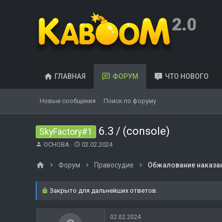
ГЛАВНАЯ
ФОРУМ
ЧТО НОВОГО
Новые сообщения
Поиск по форуму
6.3 / (console)
SkyFactory#1
А
Д
OCHOBA
02.02.2024
в
а
т
т
Форум
Правосудие
Обжалование наказа
о
а
р
н
т
а
Закрыто для дальнейших ответов.
е
ч
м
а
ы
л
02.02.2024