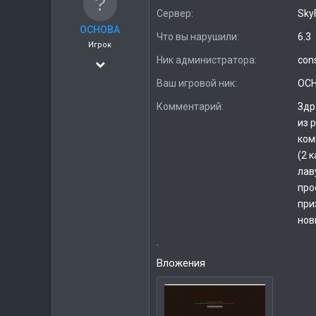
а
Сервер
Sky
OCHOBA
Что вы нарушили
6.3
Игрок
Ник администратора
con
04.05.2020
2
Ваш игровой ник
OC
0
Комментарий
Здр
из 
ком
(2 
лав
про
при
нов
.
Вложения