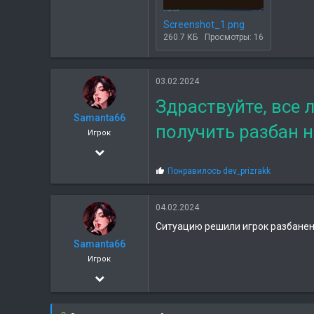
Screenshot_1.png
260.7 КБ
Просмотры: 16
03.02.2024
Здраствуйте, все 
Samanta66
получить разбан 
Игрок
08.06.2022
186
С
Понравилось
dev_prizrakk
и
52
м
п
04.02.2024
а
Ситуацию решили игрок разбанен
т
и
Samanta66
и
Игрок
:
08.06.2022
186