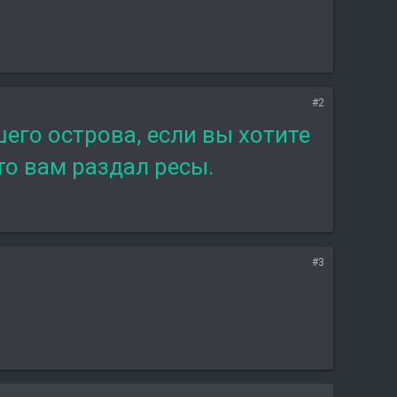
#2
его острова, если вы хотите
то вам раздал ресы.
#3