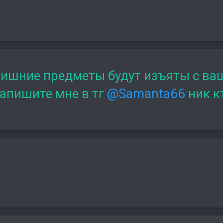
лишние предметы будут изъяты с ваш
напишите мне в тг
@Samanta66
ник к
.