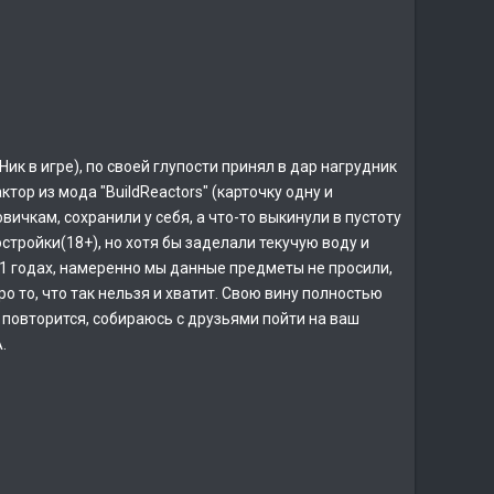
к в игре), по своей глупости принял в дар нагрудник
тор из мода "BuildReactors" (карточку одну и
вичкам, сохранили у себя, а что-то выкинули в пустоту
остройки(18+), но хотя бы заделали текучую воду и
21 годах, намеренно мы данные предметы не просили,
ро то, что так нельзя и хватит. Свою вину полностью
е повторится, собираюсь с друзьями пойти на ваш
.