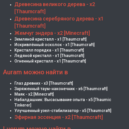
Древесина великого дерева - х2
[Thaumcraft]
Древесина серебряного дерева - х1
[Thaumcraft]
Жемчуг эндера - х2 [Minecraft]
Земляной кристалл - х1 [Thaumcraft]
Искривлённый осколок - х1 [Thaumcraft]
Кристалл порядка - х1 [Thaumcraft]
Ледяной кристалл - х1 [Thaumcraft]
Огненный кристалл - х1 [Thaumcraft]
Auram можно найти в
Глаз древних - х3 [Thaumcraft]
Заряженный таум-наконечник - х6 [Thaumcraft]
Маяк - х2 [Minecraft]
Набалдашник: Высасывание опыта - х5 [Thaumic
Tinkerer]
Улучшенный узел-стабилизатор - х5 [Thaumcraft]
Эфирная эссенция - х2 [Thaumcraft]
Lucrum можно найти в