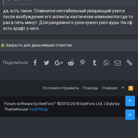
да, есть такое. Спавнится нестабильный увядающий узел и
после возбуждения его аспекты хаотически изменяются где то
раз в пять минут. Для рандомного узла нужен узел ауры. На сф
есть крафт у него
Закрыто для дальнейших ответов.
Facebook
Twitter
Google+
Reddit
Pinterest
Tumblr
WhatsApp
Электро
Сс
Поделиться:
Условия и правила
Помощь
Главная
Forum software by XenForo™
©2010-2018 XenForo Ltd.
|
Style by
ThemeHouse
Void Proxy