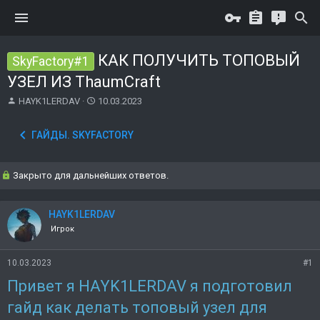
КАК ПОЛУЧИТЬ ТОПОВЫЙ
SkyFactory#1
УЗЕЛ ИЗ ThaumCraft
А
Д
HAYK1LERDAV
10.03.2023
в
а
т
т
ГАЙДЫ. SKYFACTORY
о
а
р
н
т
а
Закрыто для дальнейших ответов.
е
ч
м
а
ы
л
HAYK1LERDAV
а
Игрок
10.03.2023
#1
Привет я HAYK1LERDAV я подготовил
гайд как делать топовый узел
для