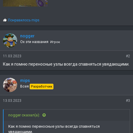
С
Понравилось
mips
и
м
п
nogger
а
Ох эти названия
Игрок
т
и
и
11.03.2023
#2
:
Как я помню переносные узлы всегда спавняться увядающими.
mips
Всея
Разработчик
13.03.2023
#3
nogger сказал(а):
Как я помню переносные узлы всегда спавняться
увядающими.