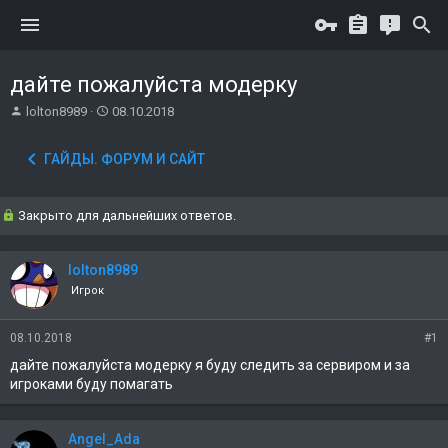
дайте пожалуйста модерку
А
Д
lolton8989
08.10.2018
в
а
т
т
ГАЙДЫ. ФОРУМ И САЙТ
о
а
р
н
т
а
Закрыто для дальнейших ответов.
е
ч
м
а
ы
л
lolton8989
а
Игрок
08.10.2018
#1
дайте пожалуйста модерку я буду следить за сервиром и за
игроками буду помагать
Angel_Ada