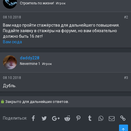
Строитель по жизни!
Игрок
08.10.2018
#2
Вам надо пройти стажёрства для дальнейшего повышения.
Подайте заявку в стажёры на форуме, но вам обязательно
должно быть 16 лет!
Вам сюда
daddy228
Nevermine 1
Игрок
08.10.2018
#3
Дубль.
Закрыто для дальнейших ответов.
Facebook
Twitter
Google+
Reddit
Pinterest
Tumblr
WhatsApp
Электро
Сс
Поделиться: