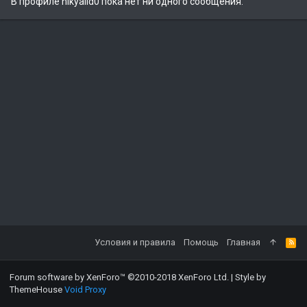
В профиле nikyaild0 пока нет ни одного сообщения.
Условия и правила
Помощь
Главная
Forum software by XenForo™
©2010-2018 XenForo Ltd.
|
Style by
ThemeHouse
Void Proxy