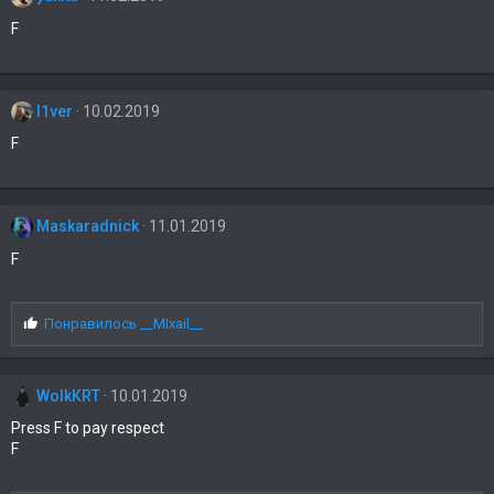
F
l1ver
10.02.2019
F
Maskaradnick
11.01.2019
F
С
Понравилось
__MIxail__
и
м
п
WolkKRT
10.01.2019
а
т
Press F to pay respect
и
F
и
: