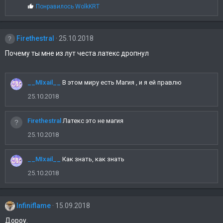
С
Понравилось
WolkKRT
и
и
и
м
:
п
Firethestral
а
25.10.2018
т
Почему ты мне из лут честа латекс дропнул
и
и
:
__MIxail__
В этом миру есть Магия , и я ей правлю
25.10.2018
Firethestral
Латекс это не магия
25.10.2018
__MIxail__
Как знать, как знать
25.10.2018
Infiniflame
15.09.2018
Дороу.