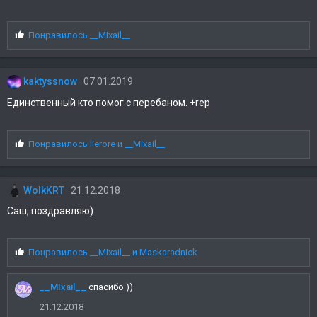
и
и
:
С
Понравилось
__MIxail__
и
м
п
kaktyssnow
07.01.2019
а
т
Единственный кто помог с перебаном. +rep
и
и
:
С
Понравилось
lierore
и
__MIxail__
и
м
п
WolkKRT
21.12.2018
а
т
Саш, поздравляю)
и
и
:
С
Понравилось
__MIxail__
и
Maskaradnick
и
м
__MIxail__
спасибо ))
п
а
21.12.2018
т