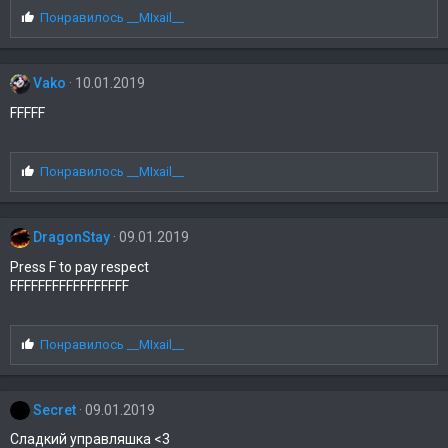
С
Понравилось
__MIxail__
и
м
п
Vako
10.01.2019
а
т
FFFFF
и
и
:
С
Понравилось
__MIxail__
и
м
п
DragonStay
09.01.2019
а
т
Press F to pay respect
и
FFFFFFFFFFFFFFFFF
и
:
С
Понравилось
__MIxail__
и
м
п
Secret
09.01.2019
а
т
Сладкий управляшка <3