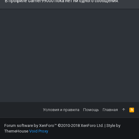
В профиле Gamer99000 пока нет ни одного сообщения.
Условия и правила
Помощь
Главная
Forum software by XenForo™
©2010-2018 XenForo Ltd.
|
Style by
ThemeHouse
Void Proxy