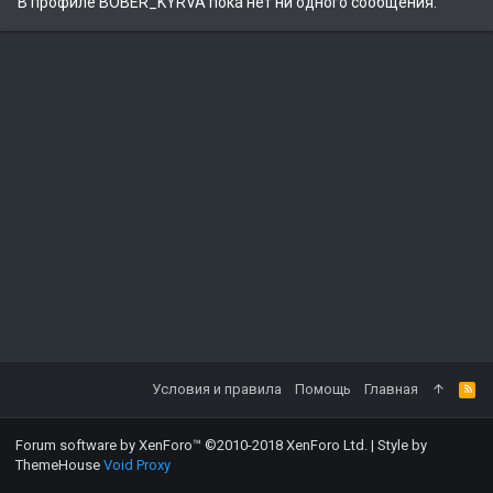
В профиле BOBER_KYRVA пока нет ни одного сообщения.
Условия и правила
Помощь
Главная
Forum software by XenForo™
©2010-2018 XenForo Ltd.
|
Style by
ThemeHouse
Void Proxy