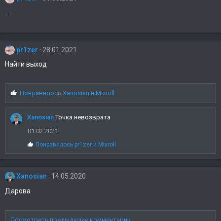
...
pr1zer
28.01.2021
Найти выход
С
Понравилось
Xanosian
и
Mixroll
и
м
Xanosian
Точка невозврата
п
а
01.02.2021
т
С
Понравилось
pr1zer
и
Mixroll
и
и
и
м
:
п
Xanosian
а
14.05.2020
т
Дарова
и
и
:
Посмотреть предыдущие комментарии...