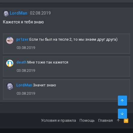
м
п
LordMan
02.08.2019
а
т
Кажется я тебя знаю
и
и
:
pr1zer
Если ты был на тесле 2, то мы знаем друг друга)
03.08.2019
death
Мне тоже так кажется
03.08.2019
LordMan
Значит знаю
03.08.2019
Условия и правила
Помощь
Главная