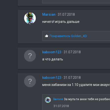
Marsian
31.07.2018
ничего! играть дальше
С
Понравилось
Golden_XD
и
м
п
kaboom123
31.07.2018
а
т
а что делать
и
и
:
kaboom123
31.07.2018
меня забанизи за 1.10 удалите мои акаун
lierore
За мульти акки тебя не разбан
31.07.2018