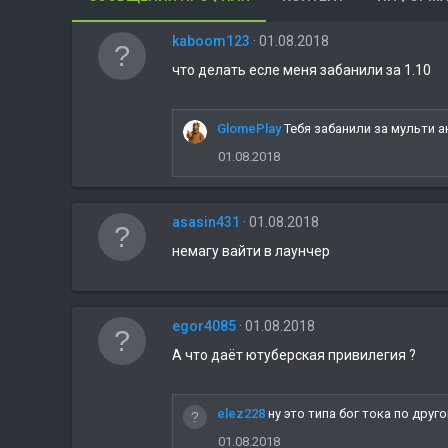
kaboom123
01.08.2018
что делать есле меня забанили за 1.10
GlomePlay
Тебя забанили за мульти ак
01.08.2018
asasin431
01.08.2018
немагу вайти в лаунчер
egor4085
01.08.2018
А что даёт ютуберская привилегия ?
elez228
ну это типа бог тока по дру
01.08.2018