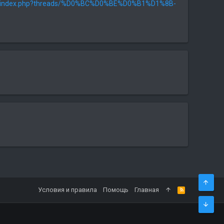
ru/index.php?threads/%D0%BC%D0%BE%D0%B1%D1%8B-
Условия и правила
Помощь
Главная