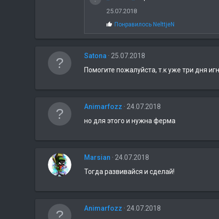
25.07.2018
С
Понравилось
NelttjeN
и
м
п
Satona
25.07.2018
а
т
Помогите пожалуйста, т.к уже три дня игн
и
и
:
Animarfozz
24.07.2018
но для этого и нужна ферма
Marsian
24.07.2018
Тогда развивайся и сделай!
Animarfozz
24.07.2018