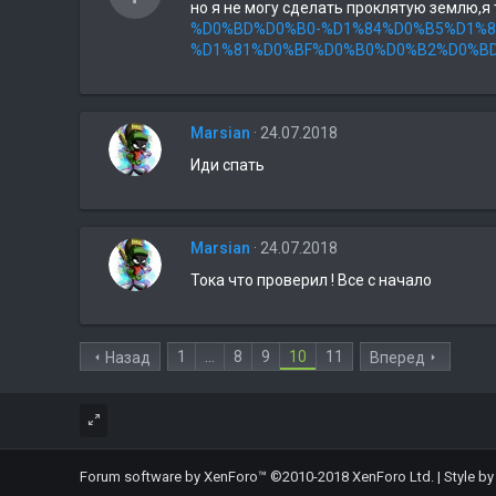
но я не могу сделать проклятую землю,я 
%D0%BD%D0%B0-%D1%84%D0%B5%D1%8
%D1%81%D0%BF%D0%B0%D0%B2%D0%BD%
Marsian
24.07.2018
Иди спать
Marsian
24.07.2018
Тока что проверил ! Все с начало
1
...
8
9
10
11
Назад
Вперед
Forum software by XenForo™
©2010-2018 XenForo Ltd.
|
Style b