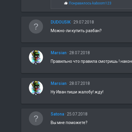
С
Понравилось
kaboom123
и
м
п
DUDOUSIK
а
29.07.2018
т
Можно-ли купить разбан?
и
и
:
Marsian
28.07.2018
Правильно что правила смотришь ! након
Marsian
28.07.2018
Ну Иван пиши жалобу! жду!
Satona
25.07.2018
Вы мне поможете?