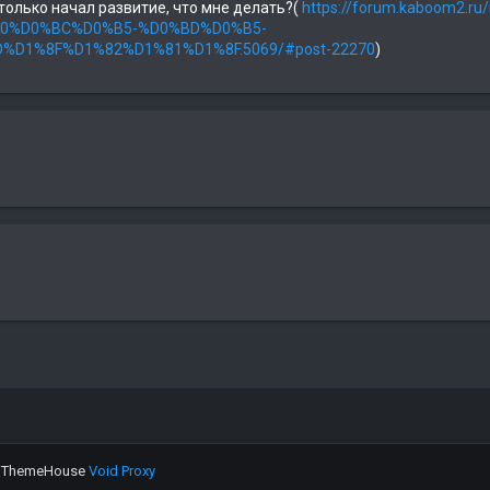
только начал развитие, что мне делать?(
https://forum.kaboom2.
0%D0%BC%D0%B5-%D0%BD%D0%B5-
D1%8F%D1%82%D1%81%D1%8F.5069/#post-22270
)
y ThemeHouse
Void Proxy