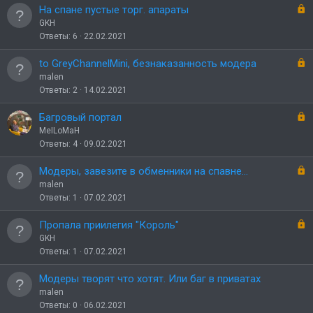
ы
З
На спане пустые торг. апараты
т
а
GKH
о
к
Ответы
6
22.02.2021
р
ы
З
to GreyChannelMini, безнаказанность модера
т
а
malen
о
к
Ответы
2
14.02.2021
р
ы
З
Багровый портал
т
а
MeILoMaH
о
к
Ответы
4
09.02.2021
р
ы
З
Модеры, завезите в обменники на спавне...
т
а
malen
о
к
Ответы
1
07.02.2021
р
ы
З
Пропала приилегия "Король"
т
а
GKH
о
к
Ответы
1
07.02.2021
р
ы
Модеры творят что хотят. Или баг в приватах
т
malen
о
Ответы
0
06.02.2021