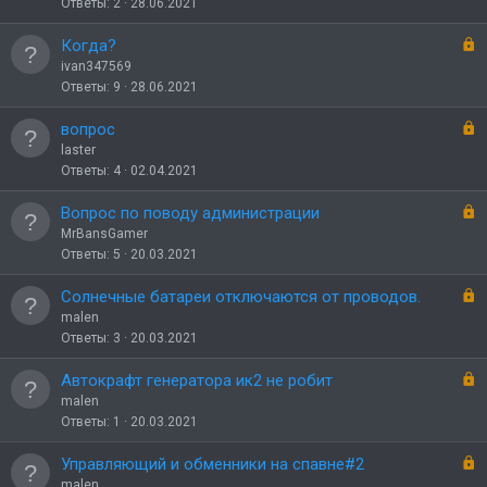
о
к
Ответы
2
28.06.2021
р
ы
З
Когда?
т
а
ivan347569
о
к
Ответы
9
28.06.2021
р
ы
З
вопрос
т
а
laster
о
к
Ответы
4
02.04.2021
р
ы
З
Вопрос по поводу администрации
т
а
MrBansGamer
о
к
Ответы
5
20.03.2021
р
ы
З
Солнечные батареи отключаются от проводов.
т
а
malen
о
к
Ответы
3
20.03.2021
р
ы
З
Автокрафт генератора ик2 не робит
т
а
malen
о
к
Ответы
1
20.03.2021
р
ы
З
Управляющий и обменники на спавне#2
т
а
malen