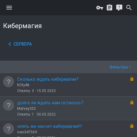
Кибермагия
СЕРВЕРА
Фильтры
З
Сколько ждать кибермагии?
а
KOtyAk
к
Ответы
3
15.05.2023
р
ы
З
долго ли ждать нам осталось?
т
а
Matvey202
о
к
Ответы
1
30.03.2022
р
ы
З
опять же насчет кибермагии!!!
т
а
ivan347569