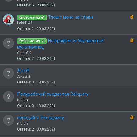
о
к
Ответы
5
20.03.2021
р
ы
З
Тпешіт мене на спавн
Кибермагия #1
т
а
Lebid143
о
к
Ответы
2
20.03.2021
р
ы
З
Не крафтится Улучшенный
Кибермагия #1
т
а
мультиранец
о
к
Gleb_OK
р
Ответы
2
20.03.2021
ы
т
Дюп!!
о
Arxaust
Ответы
0
14.03.2021
Полурабочий пьедестал Reliquary
malen
Ответы
0
13.03.2021
З
передайте Тех.админу
а
malen
к
Ответы
2
03.03.2021
р