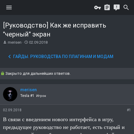
[Руководство] Как же исправить
"черный" экран
А
Д
merisen
02.09.2018
в
а
т
т
ГАЙДЫ. РУКОВОДСТВА ПО ПЛАГИНАМ И МОДАМ
о
а
р
н
т
а
Закрыто для дальнейших ответов.
е
ч
м
а
ы
л
merisen
а
Tesla #1
Игрок
02.09.2018
#1
В связи с введением нового интерфейса в игру,
предыдущее руководство не работает, есть старый и