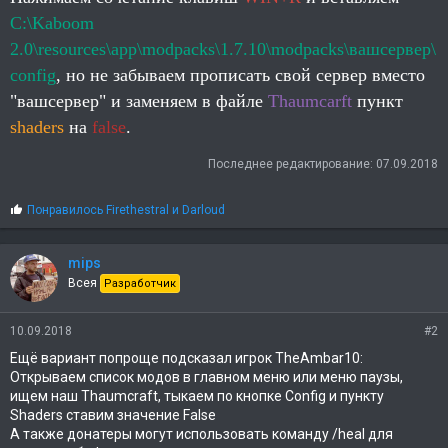
C:\Kaboom
2.0\resources\app\modpacks\1.7.10\modpacks\вашсервер\
config
, но не забываем прописать свой сервер вместо
"вашсервер" и
заменяем в файле
Thaumcarft
пункт
shaders
на
false
.
Последнее редактирование:
07.09.2018
С
Понравилось
Firethestral
и
Darloud
и
м
п
mips
а
Всея
Разработчик
т
и
и
10.09.2018
#2
:
Ещё вариант попроще подсказал игрок TheAmbar10:
Открываем список модов в главном меню или меню паузы,
ищем наш Thaumcraft, тыкаем по кнопке Config и пункту
Shaders ставим значение False
А также донатеры могут использовать команду /heal для