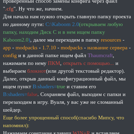
проверенный способ замены конфига через файл
"
.cfg
". Ну что же, начнем.
Для начала нам нужно открыть главную папку проекта
по данному пути:
C:\Kaboom 2.0
(открываем любую
папку, находим Диск С и в нем ищем папку
Kaboom2.0
)
, далее мы переходим в папку
resources
-
app
-
modpacks
-
1.7.10
-
modpacks
-
название сервера
-
config
и в данной папке ищем файл
Thaumcraft
,
нажимаем по нему
ПКМ
,
открыть с помощью...
и
выбираем
блокнот
(или другой текстовый редактор)
.
Далее, открыв данный конфигурационный файл, мы
ищем пункт
B:shaders=
true
и ставим его
B:shaders=
false
. Сохраняем файл, выходим с папки и
перезаходим в игру. Вуаля, у вас уже не сломанный
шейдер.
Еще более упрощенный способ(спасибо Мипсу, что
напомнил):
Нажимаем сочетание клавиш
WIN+R
и вставляем