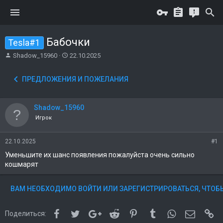
Бабочки
Tesla#1
А
Д
Shadow_15960
22.10.2025
в
а
т
т
ПРЕДЛОЖЕНИЯ И ПОЖЕЛАНИЯ
о
а
р
н
т
а
Shadow_15960
е
ч
м
а
Игрок
ы
л
а
22.10.2025
#1
Уменьшите их шанс появления пожалуйста очень сильно
кошмарят
ВАМ НЕОБХОДИМО ВОЙТИ ИЛИ ЗАРЕГИСТРИРОВАТЬСЯ, ЧТОБЫ
Facebook
Twitter
Google+
Reddit
Pinterest
Tumblr
WhatsApp
Электро
Сс
Поделиться: