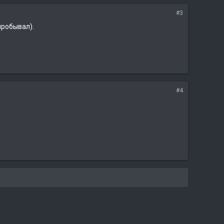
#3
пробывал).
#4