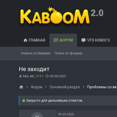
ГЛАВНАЯ
ФОРУМ
ЧТО НОВОГО
Новые сообщения
Поиск по форуму
Не заходит
А
Д
MaL4iK_1111
09.09.2025
в
а
т
т
Форум
Основной раздел
Проблемы со вх
о
а
р
н
т
а
Закрыто для дальнейших ответов.
е
ч
м
а
ы
л
09.09.2025