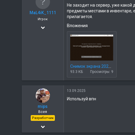
а
Не заходит на сервер, уже какой 
предметы местами в инвентаре, ес
MaL4iK_1111
прилагается.
Игрок
Вложения
14.09.2024
2
0
Снимок экрана 2025-09-09 190016.png
93.3 КБ
Просмотры: 9
13.09.2025
Используй впн
mips
Всея
Разработчик
22.05.2018
2 763