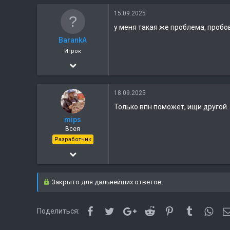
15.09.2025
830
у меня такая же проблема, пробо
BarankA
Игрок
21.04.2019
1
18.09.2025
0
Только впн поможет, ищи другой.
mips
Всея
Разработчик
22.05.2018
2 763
Закрыто для дальнейших ответов.
830
Facebook
Twitter
Google+
Reddit
Pinterest
Tumblr
Wha
Поделиться: