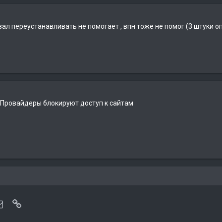
вал переустанавливать не помогает , впн тоже не помог (3 штуки о
 Провайдеры блокируют доступ к сайтам
tsApp
Электронная почта
Ссылка