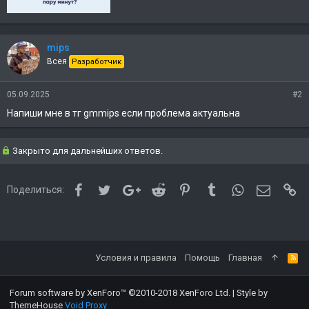
mips
Всея
Разработчик
05.09.2025
#2
Напиши мне в тг gmmips если проблема актуальна
Закрыто для дальнейших ответов.
Facebook
Twitter
Google+
Reddit
Pinterest
Tumblr
WhatsApp
Электро
Сс
Поделиться:
Условия и правила
Помощь
Главная
Forum software by XenForo™
©2010-2018 XenForo Ltd.
|
Style by
ThemeHouse
Void Proxy