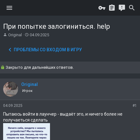
При попытке залогиниться. help
А
Д
Original
04.09.2025
в
а
т
т
ПРОБЛЕМЫ СО ВХОДОМ В ИГРУ
о
а
р
н
т
а
Закрыто для дальнейших ответов.
е
ч
м
а
ы
л
Original
а
Игрок
04.09.2025
#1
Пытаюсь войти в лаунчер - выдаёт это, и ничего более не
получаеться сделать