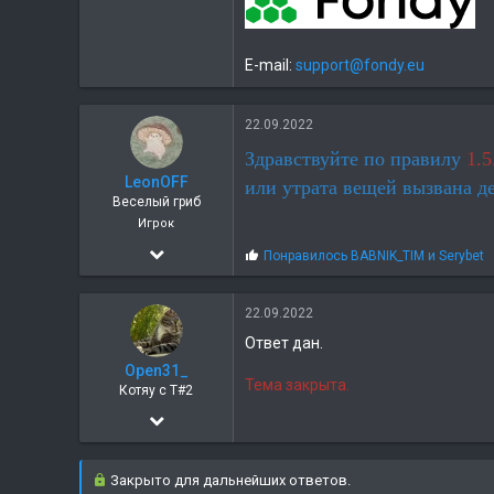
E-mail:
support@fondy.eu
22.09.2022
Здравствуйте по правилу
1.5
LeonOFF
или утрата вещей вызвана д
Веселый гриб
Игрок
14.12.2018
С
Понравилось
BABNIK_TIM
и
Serybet
и
110
м
п
22.09.2022
37
а
Ответ дан.
т
Odessa
и
Open31_
и
Тема закрыта.
Котяу с T#2
:
02.11.2021
128
Закрыто для дальнейших ответов.
9