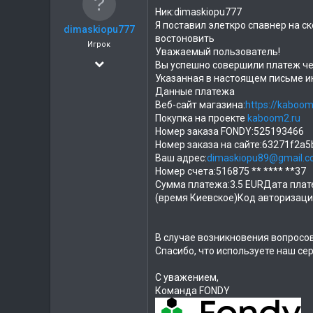
а
Ник:dimaskiopu777
Я поставил элеткро спавнер на ск
dimaskiopu777
востоновить
Игрок
Уважаемый пользователь!
09.12.2019
Вы успешно совершили платеж че
Указанная в настоящем письме 
2
Данные платежа
0
Веб-сайт магазина:
https://kaboom
Покупка на проекте
kaboom2.ru
Номер заказа FONDY:525193466
Номер заказа на сайте:63271f2a
Ваш адрес:
dimaskiopu89@gmail.
Номер счета:516875 ** **** **37
Сумма платежа:3.5 EURДата плате
(время Киевское)Код авторизаци
В случае возникновения вопросо
Спасибо, что используете наш сер
С уважением,
Команда FONDY