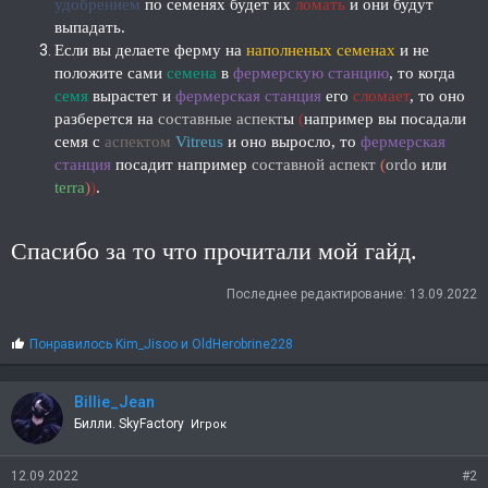
удобрением
по семенях будет их
ломать
и они будут
выпадать
.
Если вы делаете ферму на
наполненых семенах
и не
положите сами
семена
в
фермерскую станцию
, то когда
семя
вырастет и
фермерская станция
его
сломает
, то оно
разберется на
составные аспект
ы
(
например вы посадали
семя с
аспектом
Vitreus
и оно выросло, то
фермерская
станция
посадит например
составной аспект
(
ordo
или
terra
)
)
.
Спасибо за то что прочитали мой гайд.
Последнее редактирование:
13.09.2022
С
Понравилось
Kim_Jisoo
и
OldHerobrine228
и
м
п
Billie_Jean
а
Билли. SkyFactory
Игрок
т
и
и
12.09.2022
#2
: