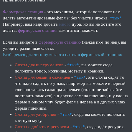
Приятного прочтения.
Фермерская станция
- это механизм, который позволяет нам
делать автоматизированые фермы без участия игрока.
*тык*
Например, вам надо добыть
много
дуба, но вы не хотите это
делать,
фермерская станция
вам в этом поможет.
Если вы зайдете в
фермерскую станцию
(нажав пкм по ней), вы
увидите различные слоты.
Разберемся для чего нужны эти слоты в фермерской станции:
Слоты для инструментов
-
*тык*
, вы можете сюда
положить топор, ножницы, мотыгу и краники.
Слоты для семян и сажанцев
-
*тык*
, эти слоты садят то
что надо садить по углам, например вы можете в первый
слот поставить сажанцы деревьев (только не забывайте
поставить замочек) а в другие семена пшеници, и у вас на
ферме в одном углу будет ферма дерева а в других углах
ферма пшеницы.
Слоты для удобрения
-
*тык*
, сюда вы можете положить
костную муку.
Слоты с добытым ресурсом
-
*тык*
, сюда идёт ресурс с