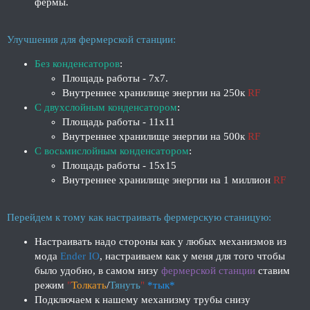
фермы.
Улучшения для фермерской станции:
Без конденсаторов
:
Площадь работы - 7х7.
Внутреннее хранилище энергии на 250к
RF
С двухслойным конденсатором
:
Площадь работы - 11х11
Внутреннее хранилище энергии на 500к
RF
С восьмислойным конденсатором
:
Площадь работы - 15x15
Внутреннее хранилище энергии на 1 миллион
RF
Перейдем к тому как настраивать фермерскую станицую:
Настраивать надо стороны как у любых механизмов из
мода
Ender IO
, настраиваем как у меня для того чтобы
было удобно, в самом низу
фермерской станции
ставим
режим
"
Толкать
/
Тянуть
"
*тык*
Подключаем к нашему механизму трубы снизу