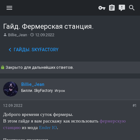
Гайд. Фермерская станция.
А
Д
Billie_Jean
12.09.2022
в
а
т
т
ГАЙДЫ. SKYFACTORY
о
а
р
н
т
а
Закрыто для дальнейших ответов.
е
ч
м
а
ы
л
Billie_Jean
а
Билли. SkyFactory
Игрок
12.09.2022
#1
Доброго времени суток фермеры.
В этом гайде я вам расскажу как использовать
фермерскую
станцию
из мода
Ender IO
.