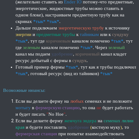
(желательно ставить из
Ender IO
потому-что предметные,
энергетические, жидкостные трубы можно ставить в
одном блоке), настраиваем предметную трубу как на
скринах
*тык*
*тык*
.
Дальше подключаем
энергетическую трубу
к источнику
энергии
и
предметные трубы
к
тайникам
или к
сундуку
*тык*
, тут где
коричневым
каналом помечено
*тык*
, тут
где
зеленым
каналом помечено
*тык*
. Через
зеленый
канал мы подаем
удобрение
,
коричневый
канал кладет
ресурс добытый с фермы в
сундук
.
Готовый пример фермы
*тык*
, тут как я трубы подключил
*тык*
, готовый ресурс (вид из тайников)
*тык*
Возможные нюансы:
Если вы делаете ферму на
любых
семенах и не положите
мотыгу
в
фермерскую станцию
, то она
не
будет работать
и будет писать
"
No Hoe
"
.
Если вы делаете ферму
жемчуга эндера
на
семенах лилии
края
и будете поставлять
удобрение
(
костную муку
)
, то
фермерская станция
при попытке взаимодействовать