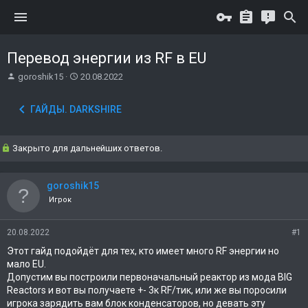
Перевод энергии из RF в EU
А
Д
goroshik15
20.08.2022
в
а
т
т
ГАЙДЫ. DARKSHIRE
о
а
р
н
т
а
Закрыто для дальнейших ответов.
е
ч
м
а
ы
л
goroshik15
а
Игрок
20.08.2022
#1
Этот гайд подойдёт для тех, кто имеет много RF энергии но
мало EU.
Допустим вы построили первоначальный реактор из мода BIG
Reactors и вот вы получаете +- 3к RF/тик, или же вы поросили
игрока зарядить вам блок конденсаторов, но девать эту