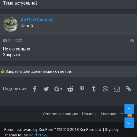
Тема актуальна?
KoTFoXGaminG
Котя :3
08.04.2022
#6
Не актуально.
Закрыто.
Закрыто для дальнейших ответов.
Facebook
Twitter
Google+
Reddit
Pinterest
Tumblr
WhatsApp
Электро
Сс
Поделиться:
Условия и правила
Помощь
Главная
Forum software by XenForo™
©2010-2018 XenForo Ltd.
|
Style by
ThemeHouse
Void Proxy