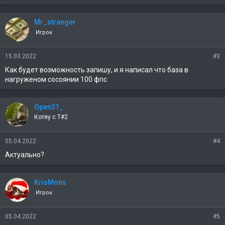
Mr_stranger
Игрок
15.03.2022
#3
Как будет возможность запишу, и я написал что база в
нагруженом сосоянии 100 фпс
Open31_
Котяу с T#2
05.04.2022
#4
Актуально?
KrisMons
Игрок
05.04.2022
#5