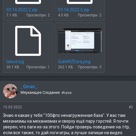
03.14.2022.2.zip
03.14.2022.3.zip
7.1 КБ
Просмотры: 2
4.5 КБ
Просмотры: 2
latest.log
SuhH9ZEzrq.png
30.1 КБ
Просмотры: 1
262.1 КБ
Просмотры: 3
_Qman_
Мяукающее Создание
Игрок
15.03.2022
#2
Знаю я какая у тебя "100фпс ненагруженная база". У вас там
механизмы на механизмах и сверху ещё пару горстей. Я почти
уверен, что лаги из-за этого. Пойди проверь поведение на /rtp,
если все также, то дай логи игры, а лучше запиши на видео.