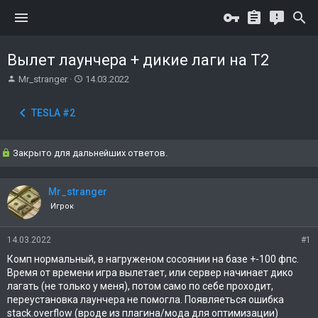
Вылет лаунчера + дикие лаги на Т2
А
Д
Mr_stranger
14.03.2022
в
а
т
т
TESLA #2
о
а
р
н
т
а
Закрыто для дальнейших ответов.
е
ч
м
а
ы
л
Mr_stranger
а
Игрок
14.03.2022
#1
Комп нормальный, в нагруженом сосоянии на базе +-100 фпс.
Время от времени игра вылетает, или сервер начинает дико
лагать (не только у меня), потом само по себе проходит,
переустановка лаунчера не помогла. Появляеться ошибка
stack.overflow (вроде из плагина/мода для оптимизации)