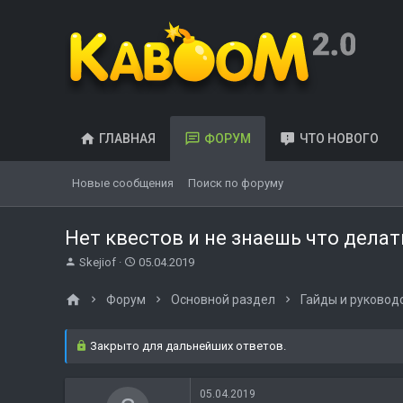
ГЛАВНАЯ
ФОРУМ
ЧТО НОВОГО
Новые сообщения
Поиск по форуму
Нет квестов и не знаешь что делат
А
Д
Skejiof
05.04.2019
в
а
т
т
Форум
Основной раздел
Гайды и руковод
о
а
р
н
т
а
Закрыто для дальнейших ответов.
е
ч
м
а
ы
л
05.04.2019