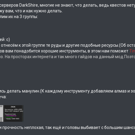
рверов DarkShire, многие не знают, что делать, ведь квестов нету
жу вам, что и как нужно делать.
им их на 3 группы:
й :c)
" отнесём к этой группе те руды и другие подобные ресурсы.(Об ос
в вам понадобится хорошие инструменты, в этом нам поможет
Tin
о. На просторах интернета и так много гайдов на данный мод.Поэт
лись делать манулин.(К каждому инструменту добавляем алмаз и з
еча:
ь и прочность неплохая, так ещё и головы выбивает с большим шан