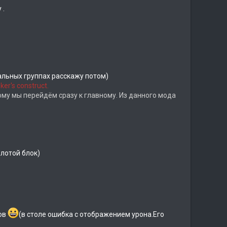
 .
тальных группах расскажу потом)
ker's construct.
ому мы перейдём сразу к главному. Из данного мода
олотой блок)
сов
(в столе ошибка с отображением урона.Его