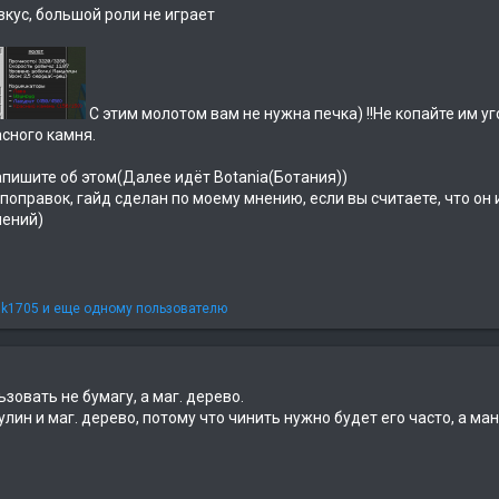
вкус, большой роли не играет
С этим молотом вам не нужна печка) !!Не копайте им уго
асного камня.
апишите об этом(Далее идёт Botania(Ботания))
 поправок, гайд сделан по моему мнению, если вы считаете, что он
нений)
ik1705 и еще одному пользователю
зовать не бумагу, а маг. дерево.
ин и маг. дерево, потому что чинить нужно будет его часто, а ма