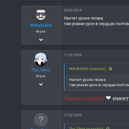
921
м
п
24.09.2019
46
а
Насчет урона тесака
т
Завтра
и
там указан урон в сердцах поэтом
MrKeks604
и
Игрок
:
22.02.2019
25
11.02.2020
0
MrKeks604 сказал(а):
The_Chris
Игрок
Насчет урона тесака
20.03.2018
там указан урон в сердцах поэтом
1
Одного сердце
❤
имее
0
11.02.2020
The_Chris сказал(а):