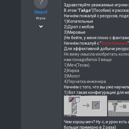
а
Здравствуйте уважаемые игроки се
В этом "
Гайде
"(Пособии) я расска
Skejiof
Начнём пожалуй с ресурсов, подел
Игрок
1)Копательные
09.12.2018
2)Дроп с мобов
3)Мировые
30
(Не бейте, у меня плохо с фантазие
5
Начнём пожалуй с "
Копательных
Для эффективной добычи ресурсо
Не вижу смысла изобретать колес
нам понадобится 3 вещи:
1)Меч(Тесак)
2)Кирка
3)Молот
4)Перчатка инженера
Начнём с того, что вы уже научи
1) Вот такая конфигурация для м
Чем хорош меч? Ну-с, и урон ест
больше примерно в 2 раза)