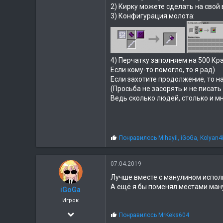
2) Кирку можете сделать на свой 
3) Конфигурация молота:
4) Перчатку заполняем на 500 Кр
Если кому-то помогло, то я рад)
Если захотите продолжение, то н
(Просьба не засорять и не писать
Ведь сколько людей, столько и м
С
Понравилось
Mihayil
,
iGoGa
,
Kolyan4
и
м
п
07.04.2019
а
Лучше вместе с манулином исполь
т
и
А ещё я бы поменял местами манул
iGoGa
и
Игрок
:
18.05.2018
С
Понравилось
MrKeks604
и