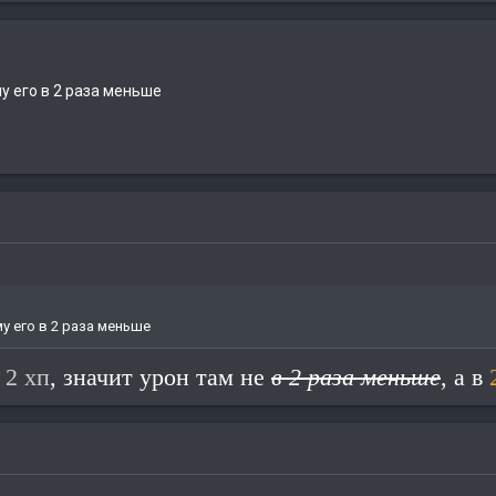
у его в 2 раза меньше
у его в 2 раза меньше
т
2 хп
, значит урон там не
в 2 раза меньше
, а
в