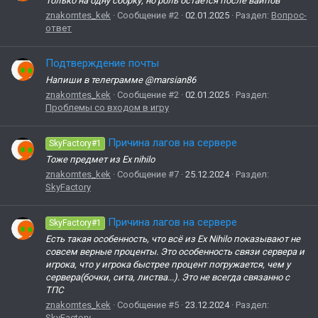
Только на одну сборку, но роль остается после вайпов
znakomtes_kek
Сообщение #2
02.01.2025
Раздел:
Вопрос-
ответ
Подтверждение почты
Напиши в телеграмме @marsian86
znakomtes_kek
Сообщение #2
02.01.2025
Раздел:
Проблемы со входом в игру
Причина лагов на сервере
SkyFactory#1
Тоже предмет из Ex nihilo
znakomtes_kek
Сообщение #7
25.12.2024
Раздел:
SkyFactory
Причина лагов на сервере
SkyFactory#1
Есть такая особенность, что всё из Ex Nihilo показывают не
совсем верные проценты. Это особенность связи сервера и
игрока, что у игрока быстрее процент погружается, чем у
сервера(бочки, сита, листва...). Это не всегда связанно с
ТПС
znakomtes_kek
Сообщение #5
23.12.2024
Раздел:
SkyFactory