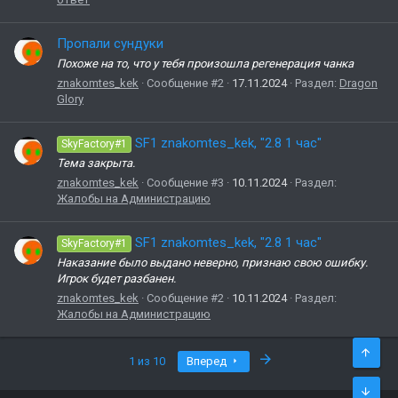
Пропали сундуки
Похоже на то, что у тебя произошла регенерация чанка
znakomtes_kek
Сообщение #2
17.11.2024
Раздел:
Dragon
Glory
SF1 znakomtes_kek, "2.8 1 час"
SkyFactory#1
Тема закрыта.
znakomtes_kek
Сообщение #3
10.11.2024
Раздел:
Жалобы на Администрацию
SF1 znakomtes_kek, "2.8 1 час"
SkyFactory#1
Наказание было выдано неверно, признаю свою ошибку.
Игрок будет разбанен.
znakomtes_kek
Сообщение #2
10.11.2024
Раздел:
Жалобы на Администрацию
Последняя
1 из 10
Вперед