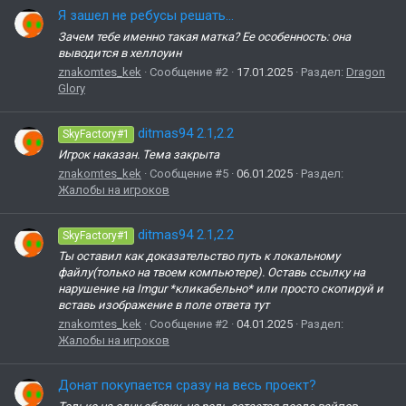
Я зашел не ребусы решать...
Зачем тебе именно такая матка? Ее особенность: она
выводится в хеллоуин
znakomtes_kek
Сообщение #2
17.01.2025
Раздел:
Dragon
Glory
ditmas94 2.1,2.2
SkyFactory#1
Игрок наказан. Тема закрыта
znakomtes_kek
Сообщение #5
06.01.2025
Раздел:
Жалобы на игроков
ditmas94 2.1,2.2
SkyFactory#1
Ты оставил как доказательство путь к локальному
файлу(только на твоем компьютере). Оставь ссылку на
нарушение на Imgur *кликабельно* или просто скопируй и
вставь изображение в поле ответа тут
znakomtes_kek
Сообщение #2
04.01.2025
Раздел:
Жалобы на игроков
Донат покупается сразу на весь проект?