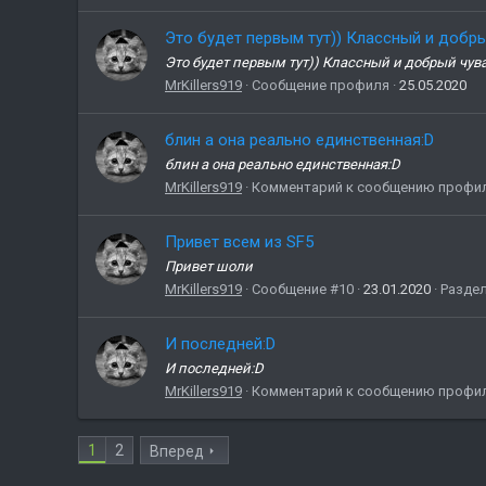
Это будет первым тут)) Классный и добры
Это будет первым тут)) Классный и добрый чува
MrKillers919
Сообщение профиля
25.05.2020
блин а она реально единственная:D
блин а она реально единственная:D
MrKillers919
Комментарий к сообщению профи
Привет всем из SF5
Привет шоли
MrKillers919
Сообщение #10
23.01.2020
Разде
И последней:D
И последней:D
MrKillers919
Комментарий к сообщению профи
1
2
Вперед