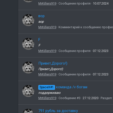
MrKillers919
Сообщение профиля
10.07.2024
вор
вор
MrKillers919
Комментарий к сообщению профи
F
F
MrKillers919
Сообщение профиля
07.12.2023
Привет,Дорого!)
Привет,Дорого!)
MrKillers919
Сообщение профиля
07.12.2023
команда /v богам
SpaceX#1
поддерживаю
MrKillers919
Сообщение #3
27.12.2020
Раздел
791 рубль за доставку