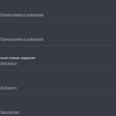
:
Предложения и пожелания
:
Предложения и пожелания
вильно помню эндерняк
:
SkyFactory
:
SkyFactory
:
Творчество