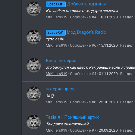
Добавить аддоны
SpaceX#1
Кхе забыл попросить мод для семечек
MrKillers919
Сообщение #4
18.11.2020
Раздел
Мод Dragon's Radio
SpaceX#1
тупо лайк
MrKillers919
Сообщение #6
15.11.2020
Раздел
Квест материя.
это багнулся как квест. Как раньше если я пра
MrKillers919
Сообщение #4
01.11.2020
Раздел
потерял пресс
😂👌
MrKillers919
Сообщение #6
25.10.2020
Раздел
Tesla #1 Поняшный артик
Так даже симпатичней
MrKillers919
Сообщение #7
29.09.2020
Раздел