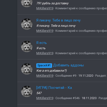
791 рубль за доставку
MrKillers919
Комментарий к сообщению профи
Я пикачу. Тебе в лицо лечу
Я пикачу. Тебе в лицо лечу
MrKillers919
Комментарий к сообщению профи
Я есть
Я есть
MrKillers919
Комментарий к сообщению профи
Добавить аддоны
SpaceX#1
Кхе а его добавили?)
MrKillers919
Сообщение #9
19.11.2020
Раздел
[ИГРА] Посчитай - Ка
547
MrKillers919
Сообщение #546
18.11.2020
Разд