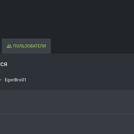
ПОЛЬЗОВАТЕЛИ
тся
EgorBro01