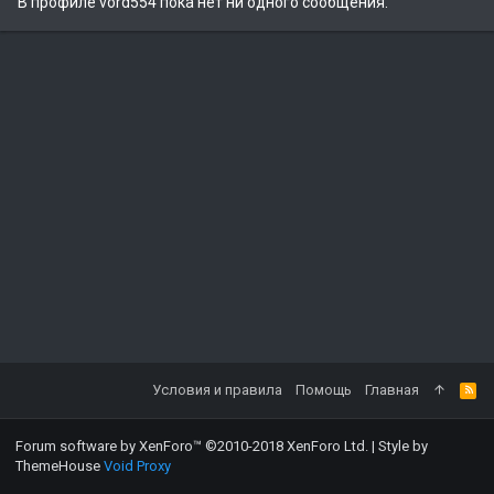
В профиле vord554 пока нет ни одного сообщения.
Условия и правила
Помощь
Главная
Forum software by XenForo™
©2010-2018 XenForo Ltd.
|
Style by
ThemeHouse
Void Proxy