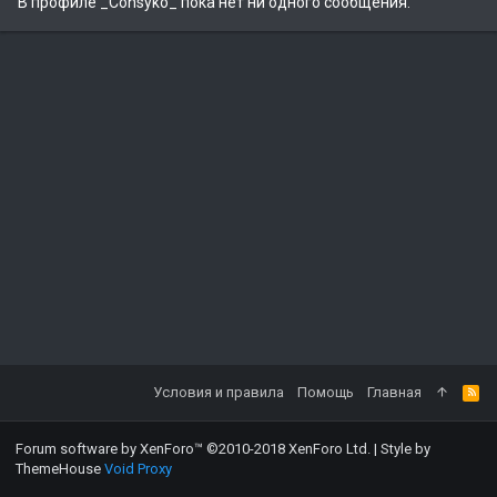
В профиле _Consyko_ пока нет ни одного сообщения.
Условия и правила
Помощь
Главная
Forum software by XenForo™
©2010-2018 XenForo Ltd.
|
Style by
ThemeHouse
Void Proxy