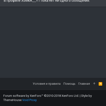
В профиле XoMkA__YT пока нет ни одного сообщения.
Условия и правила
Помощь
Главная
Forum software by XenForo™
©2010-2018 XenForo Ltd.
|
Style by
ThemeHouse
Void Proxy