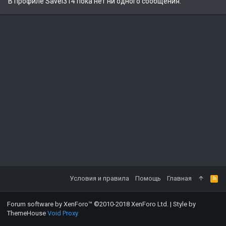
В профиле Savel314 пока нет ни одного сообщения.
Условия и правила
Помощь
Главная
Forum software by XenForo™
©2010-2018 XenForo Ltd.
|
Style by
ThemeHouse
Void Proxy