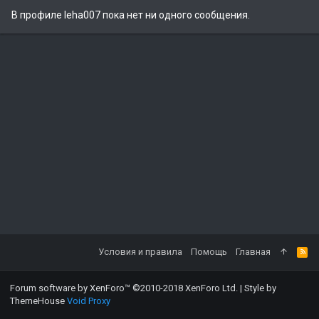
В профиле leha007 пока нет ни одного сообщения.
Условия и правила
Помощь
Главная
Forum software by XenForo™
©2010-2018 XenForo Ltd.
|
Style by
ThemeHouse
Void Proxy