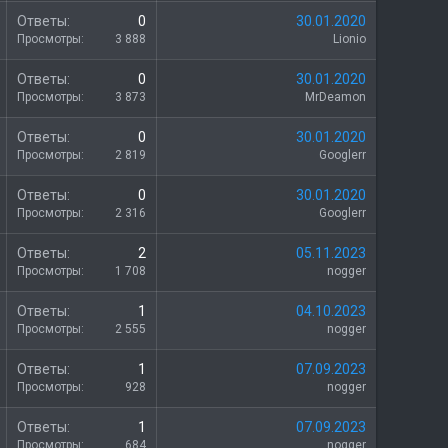
р
З
Ответы
0
30.01.2020
ы
а
Просмотры
3 888
Lionio
т
к
о
р
З
Ответы
0
30.01.2020
ы
а
Просмотры
3 873
MrDeamon
т
к
о
р
З
Ответы
0
30.01.2020
ы
а
Просмотры
2 819
Googlerr
т
к
о
р
З
Ответы
0
30.01.2020
ы
а
Просмотры
2 316
Googlerr
т
к
о
р
О
Ответы
2
05.11.2023
ы
п
Просмотры
1 708
nogger
т
р
о
о
З
Ответы
1
04.10.2023
с
а
Просмотры
2 555
nogger
к
р
З
Ответы
1
07.09.2023
ы
а
Просмотры
928
nogger
т
к
о
р
З
Ответы
1
07.09.2023
ы
а
Просмотры
684
nogger