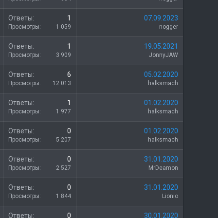
т
к
о
р
З
Ответы
1
07.09.2023
ы
а
Просмотры
1 059
nogger
т
к
о
р
З
Ответы
1
19.05.2021
ы
а
Просмотры
3 909
JonnyJAW
т
к
о
р
З
Ответы
6
05.02.2020
ы
а
Просмотры
12 013
halksmach
т
к
о
р
З
Ответы
1
01.02.2020
ы
а
Просмотры
1 977
halksmach
т
к
о
р
З
Ответы
0
01.02.2020
ы
а
Просмотры
5 207
halksmach
т
к
о
р
З
Ответы
0
31.01.2020
ы
а
Просмотры
2 527
MrDeamon
т
к
о
р
З
Ответы
0
31.01.2020
ы
а
Просмотры
1 844
Lionio
т
к
о
р
З
Ответы
0
30.01.2020