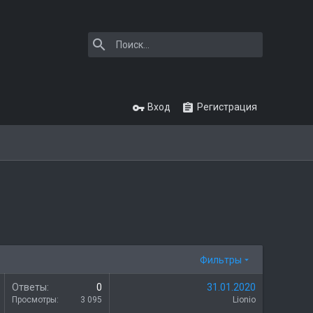
Вход
Регистрация
Фильтры
З
Ответы
0
31.01.2020
а
Просмотры
3 095
Lionio
к